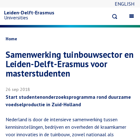
ENGLISH
Overslaan
Leiden-Delft-Erasmus
Open
Op
Universities
en
search
ma
na
naar
Kruimelpad
Home
Samenwerking tuinbouwsector en
de
Leiden-Delft-Erasmus voor
inhoud
masterstudenten
gaan
26 sep 2018
Start studentenonderzoeksprogramma rond duurzame
voedselproductie in Zuid-Holland
Nederland is door de intensieve samenwerking tussen
kennisinstellingen, bedrijven en overheden dé kraamkamer
voor innovaties in de tuinbouw, zowel nationaal als