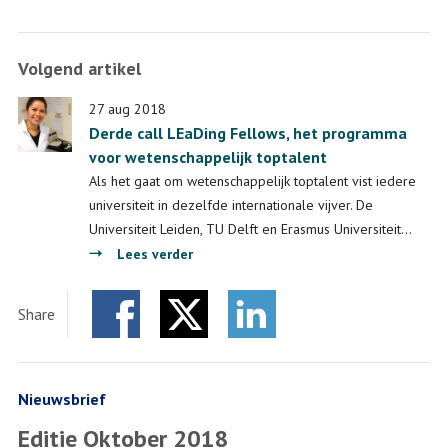
Volgend artikel
27 aug 2018
Derde call LEaDing Fellows, het programma
voor wetenschappelijk toptalent
Als het gaat om wetenschappelijk toptalent vist iedere
universiteit in dezelfde internationale vijver. De
Universiteit Leiden, TU Delft en Erasmus Universiteit…
over
Lees verder
Derde
call
Share
LEaDing
Facebook
Twitter
Fellows,
LinkedIn
het
programma
Nieuwsbrief
voor
Editie Oktober 2018
wetenschappelijk