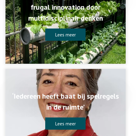
frugal innovation door
multidisciplinair denken
Lees meer
‘Iedereen heeft baat bij spelregels
in de ruimte’
Lees meer