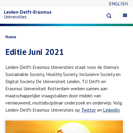
ENGLISH
Overslaan
Leiden-Delft-Erasmus
Open
Op
Universities
en
search
ma
na
naar
Kruimelpad
Home
Editie Juni 2021
de
inhoud
Leiden-Delft-Erasmus Universities staat voor de thema's
Sustainable Society, Healthy Society, Inclusieve Society en
gaan
Digital Society. De Universiteit Leiden, TU Delft en
Erasmus Universiteit Rotterdam werken samen aan
maatschappelijke vraagstukken door middel van
vernieuwend, multidisciplinair onderzoek en onderwijs. Volg
Leiden-Delft-Erasmus Universities op
Twitter
en
LinkedIn
.