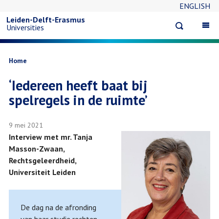
ENGLISH
Overslaan
Leiden-Delft-Erasmus
Open
Op
Universities
en
search
ma
na
naar
Kruimelpad
Home
‘Iedereen heeft baat bij
de
spelregels in de ruimte’
inhoud
9 mei 2021
gaan
Interview met mr. Tanja
Masson-Zwaan,
Rechtsgeleerdheid,
Universiteit Leiden
De dag na de afronding