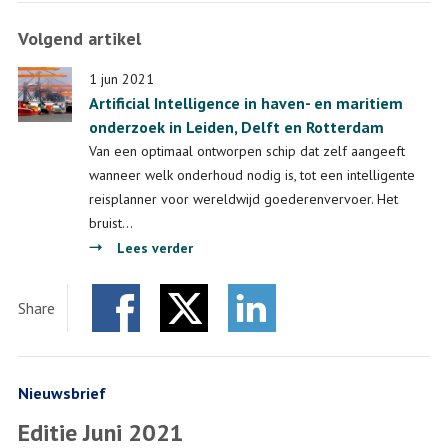
toepassing
Volgend artikel
van
ruimtetechnologie
1 jun 2021
kan
Artificial Intelligence in haven- en maritiem
in
onderzoek in Leiden, Delft en Rotterdam
een
Van een optimaal ontworpen schip dat zelf aangeeft
totaal
wanneer welk onderhoud nodig is, tot een intelligente
andere
reisplanner voor wereldwijd goederenvervoer. Het
sector
bruist…
liggen’
over
Lees verder
Artificial
Intelligence
Share
in
Facebook
Twitter
haven-
LinkedIn
en
maritiem
Nieuwsbrief
onderzoek
Editie Juni 2021
in