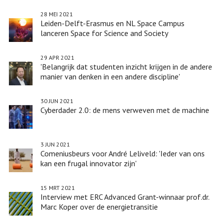
Leiden,
28 MEI 2021
Delft
Leiden-Delft-Erasmus en NL Space Campus
en
lanceren Space for Science and Society
Rotterdam
29 APR 2021
'Belangrijk dat studenten inzicht krijgen in de andere
manier van denken in een andere discipline'
30 JUN 2021
Cyberdader 2.0: de mens verweven met de machine
3 JUN 2021
Comeniusbeurs voor André Leliveld: 'Ieder van ons
kan een frugal innovator zijn'
15 MRT 2021
Interview met ERC Advanced Grant-winnaar prof.dr.
Marc Koper over de energietransitie