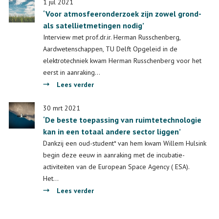
Delft-
1 jul 2021
‘Voor atmosfeeronderzoek zijn zowel grond-
Erasmus
als satellietmetingen nodig’
en
NL
Interview met prof.dr.ir. Herman Russchenberg,
Space
Aardwetenschappen, TU Delft Opgeleid in de
Campus
elektrotechniek kwam Herman Russchenberg voor het
lanceren
eerst in aanraking…
Space
over
Lees verder
for
‘Voor
Science
atmosfeeronderzoek
30 mrt 2021
and
‘De beste toepassing van ruimtetechnologie
zijn
Society
kan in een totaal andere sector liggen’
zowel
grond-
Dankzij een oud-student* van hem kwam Willem Hulsink
als
begin deze eeuw in aanraking met de incubatie-
satellietmetingen
activiteiten van de European Space Agency ( ESA).
nodig’
Het…
over
Lees verder
‘De
beste