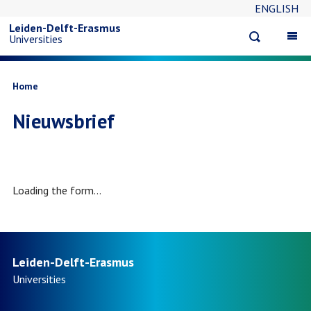
ENGLISH
Overslaan
Leiden-Delft-Erasmus
Open
Op
Universities
en
search
ma
na
naar
Kruimelpad
Home
Nieuwsbrief
de
inhoud
gaan
Loading the form...
Leiden-Delft-Erasmus
Universities