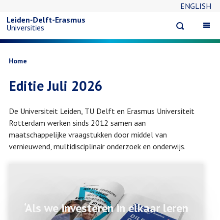
ENGLISH
Overslaan
Leiden-Delft-Erasmus
Open
Op
Universities
en
search
ma
na
naar
Kruimelpad
Home
Editie Juli 2026
de
inhoud
De Universiteit Leiden, TU Delft en Erasmus Universiteit
Rotterdam werken sinds 2012 samen aan
gaan
maatschappelijke vraagstukken door middel van
vernieuwend, multidisciplinair onderzoek en onderwijs.
‘Als we investeren in elkaar leren