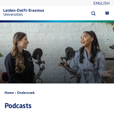
ENGLISH
Overslaan
Leiden-Delft-Erasmus
Open
Op
Universities
en
search
ma
na
naar
de
inhoud
gaan
Kruimelpad
Home
Onderzoek
Podcasts