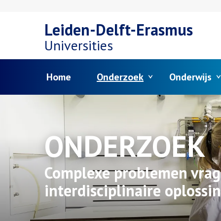
Overslaan
Leiden-Delft-Erasmus
en
Universities
naar
Menu
Home
Onderzoek
Onderwijs
de
inhoud
gaan
ONDERZOEK
Complexe problemen vra
interdisciplinaire oplossi