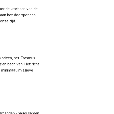
Door de krachten van de
ij aan het doorgronden
nze tijd.
siteiten, het Erasmus
s
en bedrijven. Het richt
, minimaal invasieve
 verbanden - nauw samen