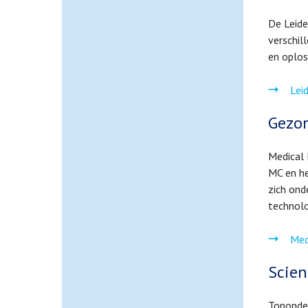
De Leide
verschil
en oplos
Lei
Gezon
Medical 
MC en he
zich ond
technol
Med
Scien
Toponder