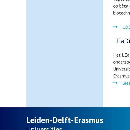
op bèta-
biotechn
LDE
LEaDi
Het LEa
onderzoe
Universi
Erasmus 
lee
Leiden-Delft-Erasmus
Universities