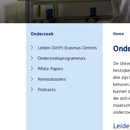
Kruim
Onderzoek
Home
Onde
Leiden-Delft-Erasmus Centres
Onderzoeksprogramma's
De Unive
White Papers
bestrijk
drie zij
Kennisdossiers
behoren.
Podcasts
kunnen z
die zich
maatscha
onderzo
Leide