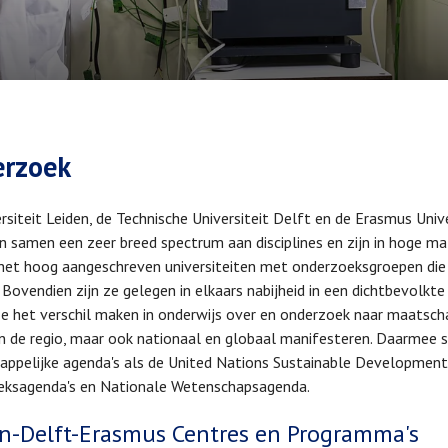
elpad
rzoek
rsiteit Leiden, de Technische Universiteit Delft en de Erasmus Uni
en samen een zeer breed spectrum aan disciplines en zijn in hoge m
n het hoog aangeschreven universiteiten met onderzoeksgroepen di
 Bovendien zijn ze gelegen in elkaars nabijheid in een dichtbevolk
e het verschil maken in onderwijs over en onderzoek naar maatscha
 in de regio, maar ook nationaal en globaal manifesteren. Daarmee sl
ppelijke agenda's als de United Nations Sustainable Development
eksagenda's en Nationale Wetenschapsagenda.
n-Delft-Erasmus Centres en Programma's