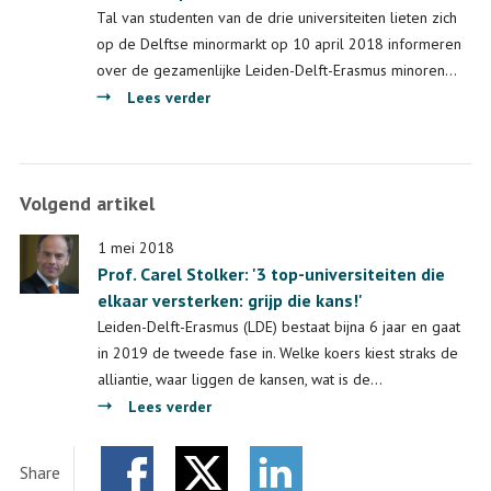
Tal van studenten van de drie universiteiten lieten zich
op de Delftse minormarkt op 10 april 2018 informeren
over de gezamenlijke Leiden-Delft-Erasmus minoren…
over
Lees verder
Veel
belangstelling
voor
Volgend artikel
Leiden-
Delft-
1 mei 2018
Erasmus
Prof. Carel Stolker: '3 top-universiteiten die
op
elkaar versterken: grijp die kans!'
Minormarkt
Leiden-Delft-Erasmus (LDE) bestaat bijna 6 jaar en gaat
TU
in 2019 de tweede fase in. Welke koers kiest straks de
Delft
alliantie, waar liggen de kansen, wat is de…
over
Lees verder
Prof.
Carel
Share
Stolker: