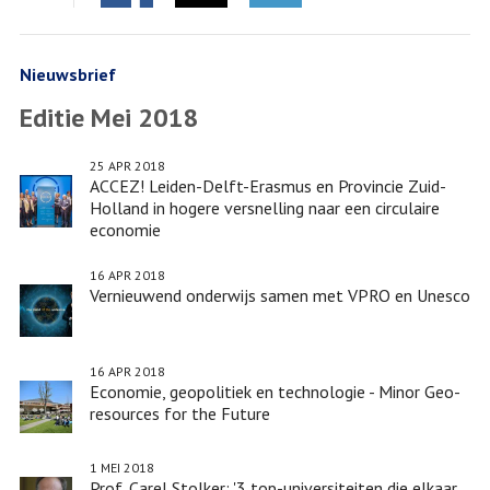
Facebook
Twitter
'3
LinkedIn
top-
universiteiten
Nieuwsbrief
die
Editie Mei 2018
elkaar
versterken:
25 APR 2018
grijp
ACCEZ! Leiden-Delft-Erasmus en Provincie Zuid-
die
Holland in hogere versnelling naar een circulaire
economie
kans!'
16 APR 2018
Vernieuwend onderwijs samen met VPRO en Unesco
16 APR 2018
Economie, geopolitiek en technologie - Minor Geo-
resources for the Future
1 MEI 2018
Prof. Carel Stolker: '3 top-universiteiten die elkaar