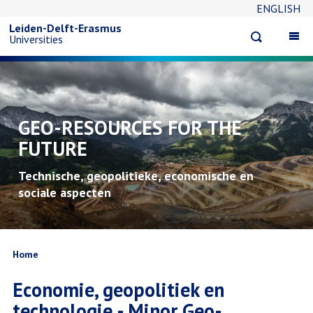
ENGLISH
Overslaan
Leiden-Delft-Erasmus
Open
Op
Universities
en
search
ma
na
naar
de
GEO-RESOURCES FOR THE
FUTURE
inhoud
Technische, geopolitieke, economische en
gaan
sociale aspecten
Kruimelpad
Home
Economie, geopolitiek en
technologie - Minor Geo-