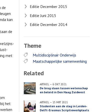
Editie December 2015
n de
Heugen
Editie Juni 2015
enda kan
Editie December 2014
staan de
welzijns-
Theme
lust-
Multidisciplinair Onderwijs
king met
Maatschappelijke samenwerking
Related
ARTIKEL
—
6 OKT 2021
De brug slaan tussen wetenschap
en beleid in Den Haag Zuidwest
 om
ARTIKEL
—
15 MRT 2021
bij het
Studenten aan de slag in Leiden-
e werken
Delft-Erasmus Scriptiewerkplaats