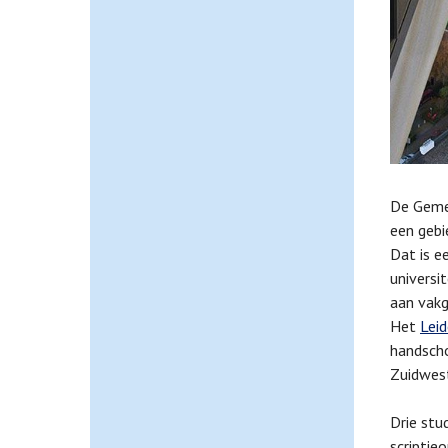
De Geme
een gebi
Dat is e
universi
aan vakg
Het
Lei
handscho
Zuidwes
Drie stu
scriptie