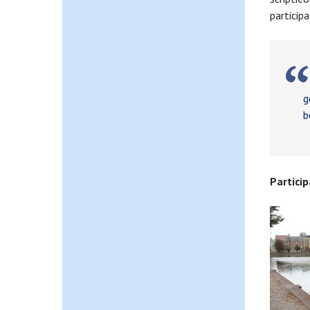
particip
E
g
b
Partici