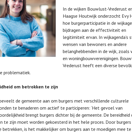
In de wijken Bouwlust-Vrederust e
Haagse Houtwijk onderzocht Evy 
hoe burgerparticipatie in de wijkag
bijdragen aan de effectiviteit en
legitimiteit ervan. In wijkagenda’s 
wensen van bewoners en andere
belanghebbenden in de wijk, zoals 
en woningbouwverenigingen. Bouw
Vrederust heeft een diverse bevol
e problematiek.
idheid om betrokken te zijn
eveelt de gemeente aan om burgers met verschillende culturele
onden te benaderen om actief te participeren: ‘Het gevoel van
ordelijkheid brengt burgers dichter bij de gemeente. De bereidheid
n te zijn moet worden gekoesterd in het hele proces. Door burgers 
e betrekken, is het makkelijker om burgers aan te moedigen mee t