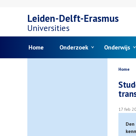
Overslaan
Leiden-Delft-Erasmus
en
Universities
naar
Menu
Home
Onderzoek
Onderwijs
de
inhoud
Kruim
Home
gaan
Stud
tran
17 feb 2
Den 
kenm