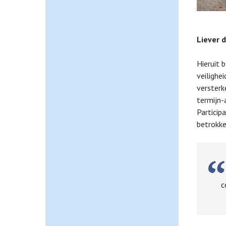
Liever 
Hieruit 
veilighe
versterk
termijn-a
Particip
betrokke
L
c