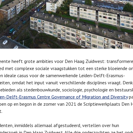
ente heeft grote ambities voor Den Haag Zuidwest: transformer
ed met complexe sociale vraagstukken tot een sterke bloeiende o
en ideale casus voor de samenwerkende Leiden-Delft-Erasmus-
teiten, omdat het input vanuit verschillende disciplines vraagt. Denk 
ebieden als stedenbouwkunde, sociologie, psychologie en bestuurs
den-Delft-Erasmus Centre Governance of Migration and Diversity
pa
en op en begon in de zomer van 2021 de Scriptiewerkplaats Den 
t.
denten, inmiddels allemaal afgestudeerd, vertellen over hun
onderzoek in Den Haag Zuidwest. Alle drie onderzochten ze het on