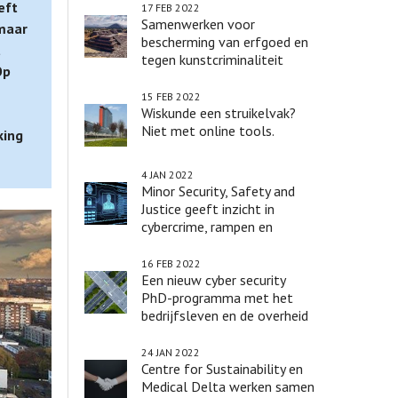
eft
17 FEB 2022
Samenwerken voor
 maar
bescherming van erfgoed en
t
tegen kunstcriminaliteit
Op
15 FEB 2022
Wiskunde een struikelvak?
Niet met online tools.
king
4 JAN 2022
Minor Security, Safety and
Justice geeft inzicht in
cybercrime, rampen en
terrorisme
16 FEB 2022
Een nieuw cyber security
PhD-programma met het
bedrijfsleven en de overheid
24 JAN 2022
Centre for Sustainability en
Medical Delta werken samen