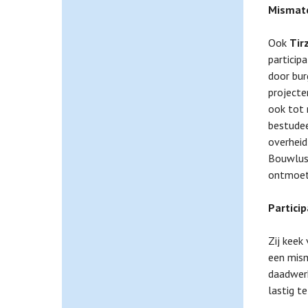
Mismatc
Ook
Tir
particip
door bur
projecte
ook tot 
bestudee
overheid
Bouwlust
ontmoeti
Partici
Zij keek
een mism
daadwerk
lastig t