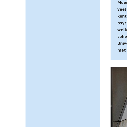
Moer
veel
kent
psyc
welk
cohe
Univ
met 