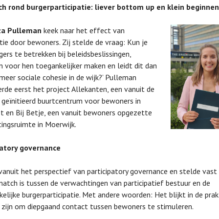
h rond burgerparticipatie: liever bottom up en klein beginnen
za Pulleman
keek naar het effect van
atie door bewoners. Zij stelde de vraag: Kun je
gers te betrekken bij beleidsbeslissingen,
n voor hen toegankelijker maken en leidt dit dan
meer sociale cohesie in de wijk?’ Pulleman
rde eerst het project Allekanten, een vanuit de
 geïnitieerd buurtcentrum voor bewoners in
 en Bij Betje, een vanuit bewoners opgezette
ngsruimte in Moerwijk.
patory governance
 vanuit het perspectief van participatory governance en stelde vast
atch is tussen de verwachtingen van participatief bestuur en de
elijke burgerparticipatie. Met andere woorden: Het blijkt in de prak
e zijn om diepgaand contact tussen bewoners te stimuleren.