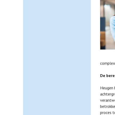
complex
De bere
Heugen b
achtergr
verantwo
betrokke
proces t