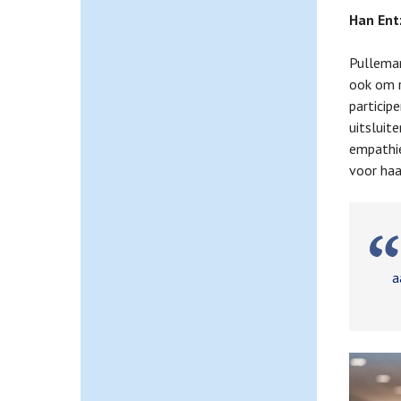
Han Ent
Pulleman
ook om r
particip
uitsluit
empathie
voor haa
D
a