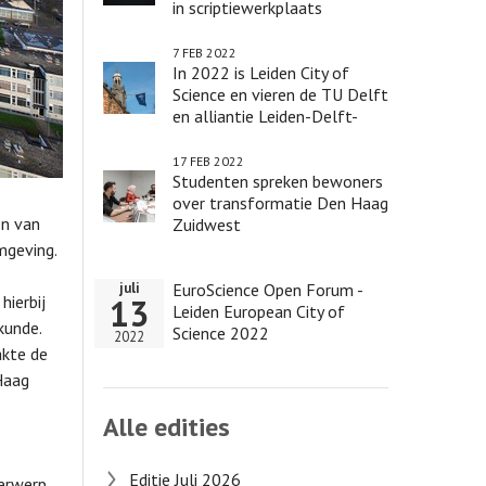
in scriptiewerkplaats
Sustainable Hospitals
7 FEB 2022
In 2022 is Leiden City of
Science en vieren de TU Delft
en alliantie Leiden-Delft-
Erasmus een lustrum
17 FEB 2022
Studenten spreken bewoners
over transformatie Den Haag
en van
Zuidwest
mgeving.
EuroScience Open Forum -
juli
hierbij
13
Leiden European City of
kunde.
Science 2022
2022
kte de
Haag
Alle edities
Editie Juli 2026
derwerp