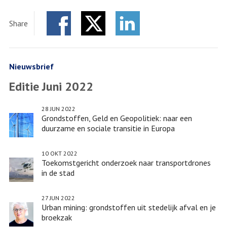
Roland
Ortt
Share
bijzonder
Facebook
Twitter
hoogleraar
LinkedIn
Stedelijk
Innovatiemanagement
Nieuwsbrief
Editie Juni 2022
28 JUN 2022
Grondstoffen, Geld en Geopolitiek: naar een
duurzame en sociale transitie in Europa
10 OKT 2022
Toekomstgericht onderzoek naar transportdrones
in de stad
27 JUN 2022
Urban mining: grondstoffen uit stedelijk afval en je
broekzak