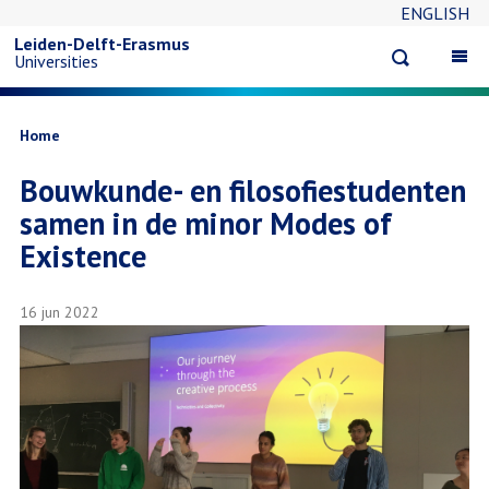
ENGLISH
Overslaan
Leiden-Delft-Erasmus
Open
Op
Universities
en
search
ma
na
naar
Kruimelpad
Home
Bouwkunde- en filosofiestudenten
de
samen in de minor Modes of
inhoud
Existence
gaan
16 jun 2022