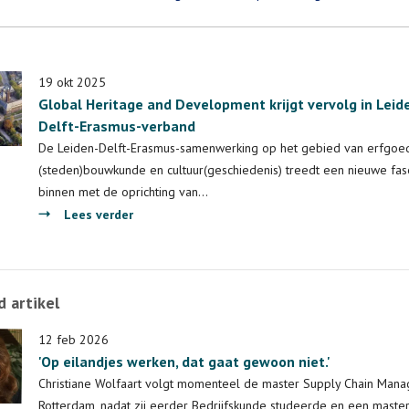
19 okt 2025
Global Heritage and Development krijgt vervolg in Leid
Delft-Erasmus-verband
De Leiden-Delft-Erasmus-samenwerking op het gebied van erfgoed
(steden)bouwkunde en cultuur(geschiedenis) treedt een nieuwe fas
binnen met de oprichting van…
over
Lees verder
Global
Heritage
and
 artikel
Development
krijgt
12 feb 2026
vervolg
'Op eilandjes werken, dat gaat gewoon niet.'
in
Christiane Wolfaart volgt momenteel de master Supply Chain Mana
Leiden-
Rotterdam, nadat zij eerder Bedrijfskunde studeerde en een maste