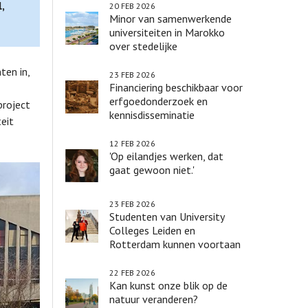
,
20 FEB 2026
Minor van samenwerkende
universiteiten in Marokko
over stedelijke
transformaties
ten in,
23 FEB 2026
Financiering beschikbaar voor
erfgoedonderzoek en
project
kennisdisseminatie
eit
12 FEB 2026
'Op eilandjes werken, dat
gaat gewoon niet.'
23 FEB 2026
Studenten van University
Colleges Leiden en
Rotterdam kunnen voortaan
vakken bij elkaar volgen
22 FEB 2026
Kan kunst onze blik op de
natuur veranderen?