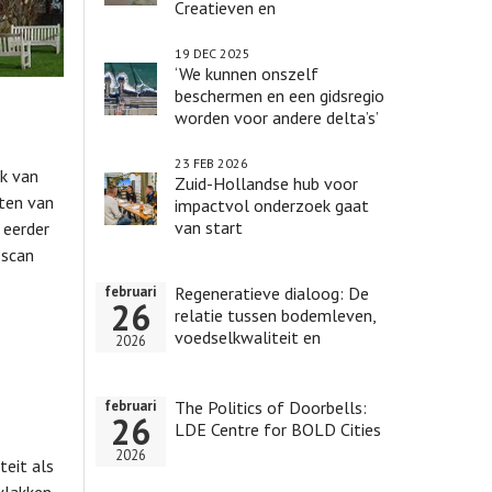
Creatieven en
wetenschappers werken
samen.
19 DEC 2025
‘We kunnen onszelf
beschermen en een gidsregio
worden voor andere delta’s’
23 FEB 2026
ik van
Zuid-Hollandse hub voor
ten van
impactvol onderzoek gaat
van start
 eerder
-scan
Regeneratieve dialoog: De
februari
26
relatie tussen bodemleven,
voedselkwaliteit en
2026
gezondheid
The Politics of Doorbells:
februari
26
LDE Centre for BOLD Cities
2026
teit als