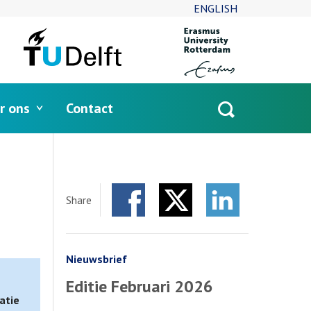
ENGLISH
r ons
Contact
Open
search
Share
Facebook
Twitter
LinkedIn
Nieuwsbrief
Editie Februari 2026
atie