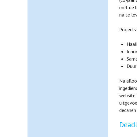
(co-)aan
met de b
na te le
Projectv
Haal
Inno
Same
Duur
Na afloo
ingedien
website.
uitgevoe
decanen 
Deadl