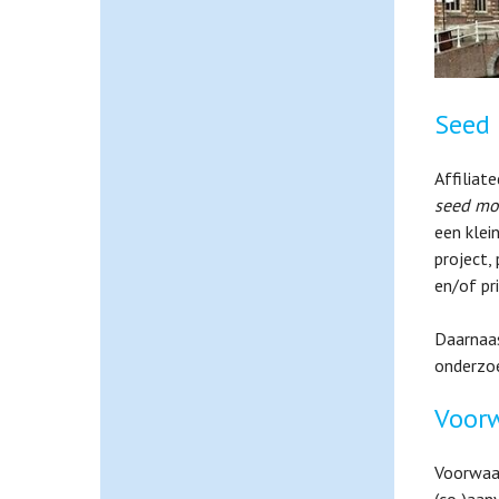
Seed
Affiliat
seed mo
een klei
project,
en/of pri
Daarnaas
onderzoe
Voor
Voorwaar