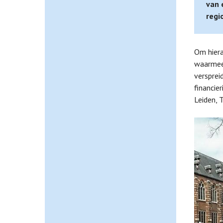
van 
regi
Om hiera
waarmee 
versprei
financie
Leiden, 