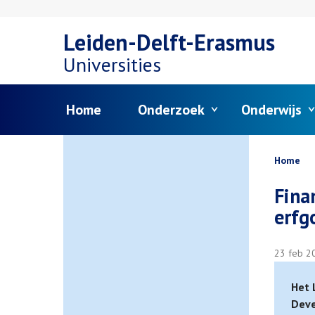
Overslaan
Leiden-Delft-Erasmus
en
Universities
naar
Menu
Home
Onderzoek
Onderwijs
de
inhoud
Kruim
Home
gaan
Fina
erfg
23 feb 2
Het 
Deve