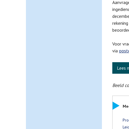
Aanvrage
ingedien
december
rekenin
beoordee
Voor vr
via
oost
Lees 
Beeld co
Mee
Pro
Lei