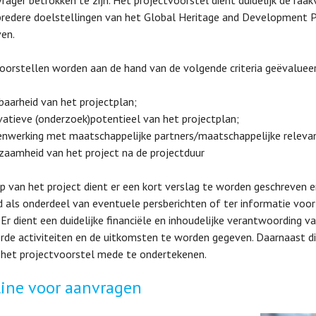
vrager betrokken te zijn. Het projectvoorstel dient duidelijk de raa
redere doelstellingen van het Global Heritage and Development 
ven.
oorstellen worden aan de hand van de volgende criteria geëvaluee
baarheid van het projectplan;
vatieve (onderzoek)potentieel van het projectplan;
nwerking met maatschappelijke partners/maatschappelijke relevan
zaamheid van het project na de projectduur
p van het project dient er een kort verslag te worden geschreven 
d als onderdeel van eventuele persberichten of ter informatie voor
 Er dient een duidelijke financiële en inhoudelijke verantwoording v
rde activiteiten en de uitkomsten te worden gegeven. Daarnaast d
het projectvoorstel mede te ondertekenen.
ine voor aanvragen