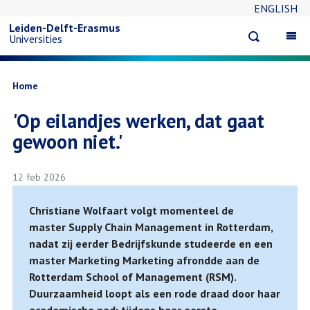
ENGLISH
Overslaan
Leiden-Delft-Erasmus
Open
Op
Universities
en
search
ma
na
naar
Kruimelpad
Home
'Op eilandjes werken, dat gaat
de
gewoon niet.'
inhoud
12 feb 2026
gaan
Christiane Wolfaart volgt momenteel de
master Supply Chain Management in Rotterdam,
nadat zij eerder Bedrijfskunde studeerde en een
master Marketing Marketing afrondde aan de
Rotterdam School of Management (RSM).
Duurzaamheid loopt als een rode draad door haar