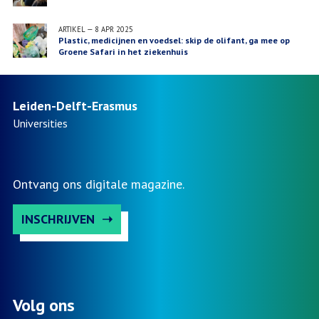
ARTIKEL
—
8 APR 2025
Plastic, medicijnen en voedsel: skip de olifant, ga mee op
Groene Safari in het ziekenhuis
Leiden-Delft-Erasmus
Universities
Ontvang ons digitale magazine.
INSCHRIJVEN
Volg ons