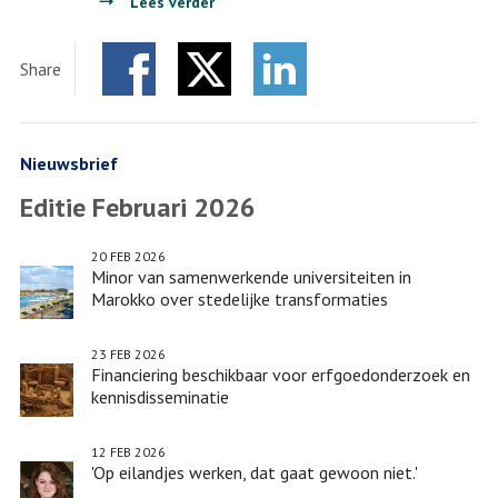
over
Lees verder
Studenten
van
Share
University
Facebook
Twitter
Colleges
LinkedIn
Leiden
en
Nieuwsbrief
Rotterdam
Editie Februari 2026
kunnen
voortaan
20 FEB 2026
vakken
Minor van samenwerkende universiteiten in
bij
Marokko over stedelijke transformaties
elkaar
volgen
23 FEB 2026
Financiering beschikbaar voor erfgoedonderzoek en
kennisdisseminatie
12 FEB 2026
'Op eilandjes werken, dat gaat gewoon niet.'