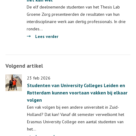
De elf deelnemende studenten van het Thesis Lab
Groene Zorg presenteerden de resultaten van hun
interdisciplinaire werk aan dertig professionals. In drie
rondes…
over
Lees verder
Pitchen
over
vergroening
Volgend artikel
in
het
23 feb 2026
ziekenhuis:
Studenten van University Colleges Leiden en
het
Rotterdam kunnen voortaan vakken bij elkaar
kan
volgen
wel
Een vak volgen bij een andere universiteit in Zuid-
Holland? Dat kan! Vanaf dit semester verwelkomt het
Erasmus University College een aantal studenten van
het…