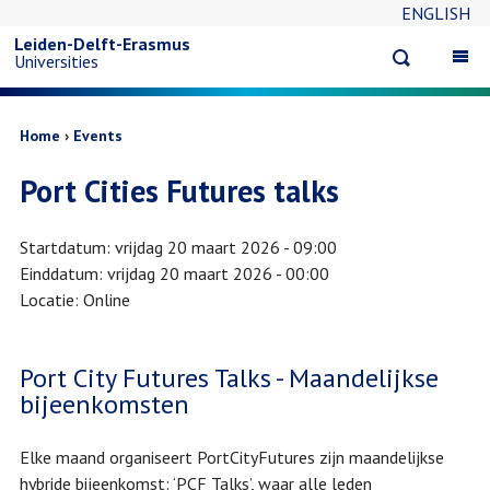
ENGLISH
Overslaan
Leiden-Delft-Erasmus
Open
Op
Universities
en
search
ma
na
naar
Kruimelpad
Home
Events
Port Cities Futures talks
de
inhoud
Startdatum
vrijdag 20 maart 2026 - 09:00
Einddatum
vrijdag 20 maart 2026 - 00:00
gaan
Locatie
Online
Port City Futures Talks - Maandelijkse
bijeenkomsten
Elke maand organiseert PortCityFutures zijn maandelijkse
hybride bijeenkomst: ‘PCF Talks’, waar alle leden