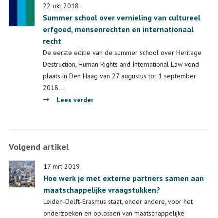
verhaal
22 okt 2018
Summer school over vernieling van cultureel
van
erfgoed, mensenrechten en internationaal
de
recht
turquoise
kleitabletten
De eerste editie van de summer school over Heritage
Destruction, Human Rights and International Law vond
plaats in Den Haag van 27 augustus tot 1 september
2018…
over
Lees verder
Summer
school
over
Volgend artikel
vernieling
van
17 mrt 2019
cultureel
Hoe werk je met externe partners samen aan
erfgoed,
maatschappelijke vraagstukken?
mensenrechten
Leiden-Delft-Erasmus staat, onder andere, voor het
en
onderzoeken en oplossen van maatschappelijke
internationaal