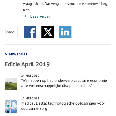
vraagstukken. Dat vergt een structurele samenwerking,
recht
niet…
over
Lees verder
Hoe
werk
Share
je
Facebook
Twitter
met
LinkedIn
externe
partners
Nieuwsbrief
samen
Editie April 2019
aan
maatschappelijke
24 MRT 2019
vraagstukken?
'We hebben op het onderwerp circulaire economie
alle wetenschappelijke disciplines in huis’
12 MRT 2019
Medical Delta: technologische oplossingen voor
duurzame zorg