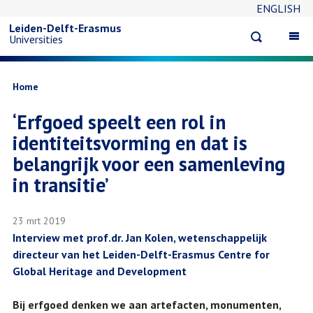
ENGLISH
Overslaan
Leiden-Delft-Erasmus
Open
Op
Universities
en
search
ma
na
naar
Kruimelpad
Home
‘Erfgoed speelt een rol in
de
identiteitsvorming en dat is
inhoud
belangrijk voor een samenleving
in transitie’
gaan
23 mrt 2019
Interview met prof.dr. Jan Kolen, wetenschappelijk
directeur van het Leiden-Delft-Erasmus Centre for
Global Heritage and Development
Bij erfgoed denken we aan artefacten, monumenten,