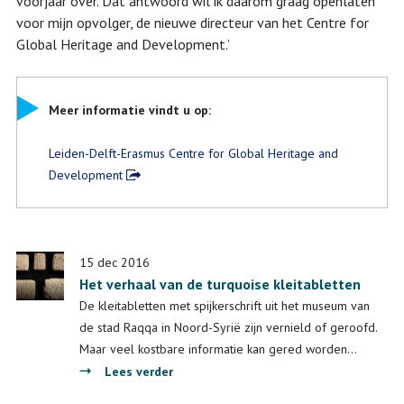
voorjaar over. Dat antwoord wil ik daarom graag openlaten
voor mijn opvolger, de nieuwe directeur van het Centre for
Global Heritage and Development.’
Meer informatie vindt u op:
Leiden-Delft-Erasmus Centre for Global Heritage and
Development
15 dec 2016
Het verhaal van de turquoise kleitabletten
De kleitabletten met spijkerschrift uit het museum van
de stad Raqqa in Noord-Syrië zijn vernield of geroofd.
Maar veel kostbare informatie kan gered worden…
over
Lees verder
Het