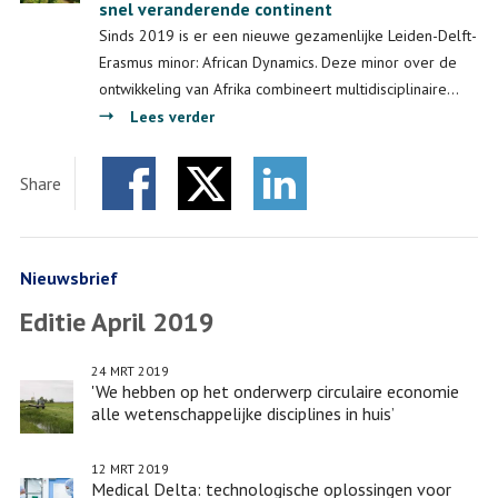
snel veranderende continent
Sinds 2019 is er een nieuwe gezamenlijke Leiden-Delft-
Erasmus minor: African Dynamics. Deze minor over de
ontwikkeling van Afrika combineert multidisciplinaire…
over
Lees verder
African
Dynamics:
Share
een
Facebook
Twitter
nieuwe
LinkedIn
minor
over
Nieuwsbrief
dit
Editie April 2019
snel
veranderende
24 MRT 2019
continent
'We hebben op het onderwerp circulaire economie
alle wetenschappelijke disciplines in huis’
12 MRT 2019
Medical Delta: technologische oplossingen voor