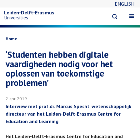
ENGLISH
Overslaan
Leiden-Delft-Erasmus
Open
Op
Universities
en
search
ma
na
naar
Kruimelpad
Home
‘Studenten hebben digitale
de
vaardigheden nodig voor het
inhoud
oplossen van toekomstige
problemen’
gaan
2 apr 2019
Interview met prof.dr. Marcus Specht, wetenschappelijk
directeur van het Leiden-Delft-Erasmus Centre for
Education and Learning
Het Leiden-Delft-Erasmus Centre for Education and