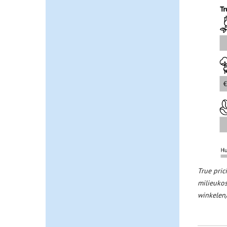
True pric
milieukos
winkelen/