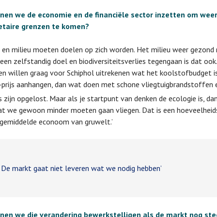
nen we de economie en de financiële sector inzetten om wee
etaire grenzen te komen?
 en milieu moeten doelen op zich worden. Het milieu weer gezond 
en zelfstandig doel en biodiversiteitsverlies tegengaan is dat ook.
 willen graag voor Schiphol uitrekenen wat het koolstofbudget is
-prijs aanhangen, dan wat doen met schone vliegtuigbrandstoffen 
s zijn opgelost. Maar als je startpunt van denken de ecologie is, dan
at we gewoon minder moeten gaan vliegen. Dat is een hoeveelheid
 gemiddelde econoom van gruwelt.’
e markt gaat niet leveren wat we nodig hebben’
nen we die verandering bewerkstelligen als de markt nog st