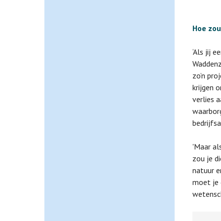
Hoe zou 
‘Als jij
Waddenze
zo’n pro
krijgen 
verlies 
waarborg
bedrijfsa
'Maar al
zou je d
natuur e
moet je 
wetensch