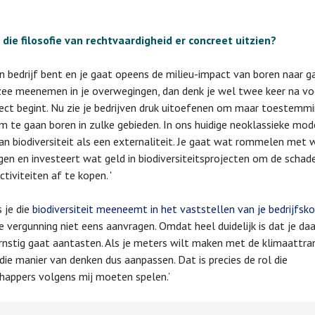
die filosofie van rechtvaardigheid er concreet uitzien?
 een bedrijf bent en je gaat opeens de milieu-impact van boren naar g
e meenemen in je overwegingen, dan denk je wel twee keer na voo
ject begint. Nu zie je bedrijven druk uitoefenen om maar toestemmi
om te gaan boren in zulke gebieden. In ons huidige neoklassieke mode
aan biodiversiteit als een externaliteit. Je gaat wat rommelen met 
en en investeert wat geld in biodiversiteitsprojecten om de schade
ctiviteiten af te kopen. '
s je die
biodiversiteit meeneemt in het vaststellen van je bedrijfsko
ie vergunning niet eens aanvragen. Omdat heel duidelijk is dat je d
rnstig gaat aantasten. Als je meters wilt maken met de klimaattran
die manier van denken dus aanpassen. Dat is precies de rol die
appers volgens mij moeten spelen.’