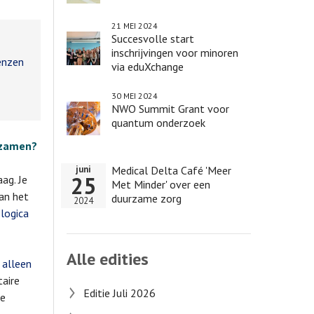
21 MEI 2024
Succesvolle start
inschrijvingen voor minoren
enzen
via eduXchange
30 MEI 2024
NWO Summit Grant voor
quantum onderzoek
rzamen?
Medical Delta Café 'Meer
juni
25
ag. Je
Met Minder' over een
an het
duurzame zorg
2024
logica
Alle edities
 alleen
taire
Editie Juli 2026
je