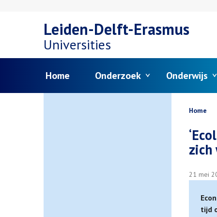
Overslaan
Leiden-Delft-Erasmus
en
Universities
naar
Menu
Home
Onderzoek
Onderwijs
de
inhoud
Kruim
Home
gaan
‘Eco
zich
21 mei 2
Econ
tijd