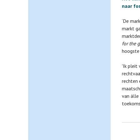
naar fo
‘De mark
markt ga
marktden
for the 
hoogste 
'Ik plei
rechtvaa
rechten 
maatscha
van álle
toekomst