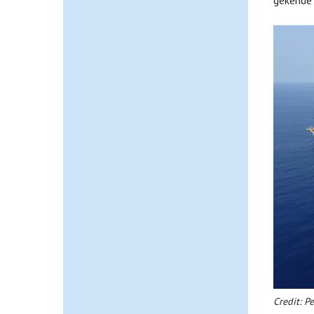
gekende 
Credit: P