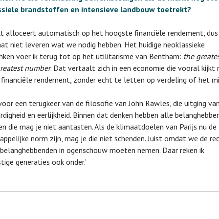
ssiele brandstoffen en intensieve landbouw toetrekt?
t alloceert automatisch op het hoogste financiële rendement, dus
at niet leveren wat we nodig hebben. Het huidige neoklassieke
ken voer ik terug tot op het utilitarisme van Bentham:
the greate
greatest number
. Dat vertaalt zich in een economie die vooral kijkt 
financiële rendement, zonder echt te letten op verdeling of het mil
t voor een terugkeer van de filosofie van John Rawles, die uitging va
rdigheid en eerlijkheid. Binnen dat denken hebben alle belanghebbe
en die mag je niet aantasten. Als de klimaatdoelen van Parijs nu de
ppelijke norm zijn, mag je die niet schenden. Juist omdat we de re
 belanghebbenden in ogenschouw moeten nemen. Daar reken ik
ige generaties ook onder.’