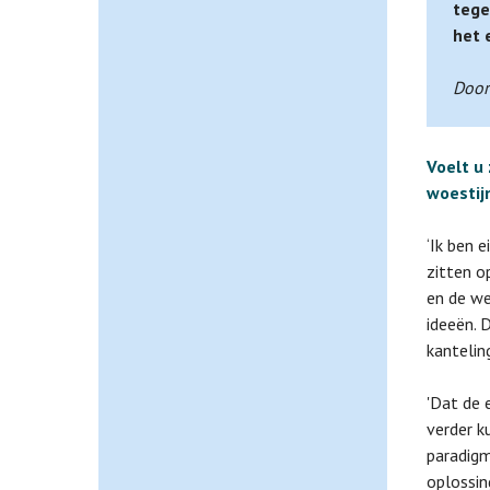
tege
het 
Door
Voelt u
woestij
‘Ik ben 
zitten o
en de we
ideeën. 
kanteling
'Dat de 
verder k
paradigm
oplossin