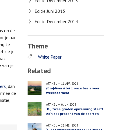
Editie December 2015
Editie Juni 2015
Editie December 2014
as op de
r je aan
Theme
ng te
l zie je
White Paper
wat
 van je
Related
ARTIKEL
—
11 APR 2024
ers
, dan
(Bio)diversiteit: onze basis voor
aarmee de
weerbaarheid
sitie,
ARTIKEL
—
6 JUN 2024
‘Bij twee graden opwarming sterft
zo’n zes procent van de soorten
uit’
ARTIKEL
—
21 MEI 2024
‘Al het klimaatonderzoek is direct