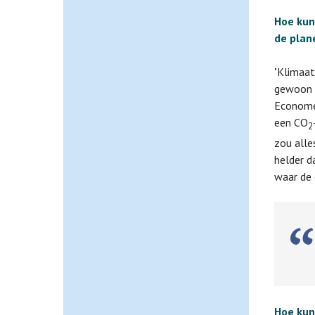
Hoe kun
de plan
'
Klimaat
gewoon e
Economen
een CO
2
zou alle
helder d
waar de
D
Hoe kun