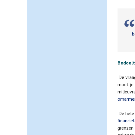
A
b
Bedoelt
‘De vraa
moet je 
milieuvr
omarmen 
'De hel
financië
grenzen 