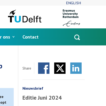
ENGLISH
r ons
Contact
Open
search
p
Share
Facebook
Twitter
LinkedIn
Nieuwsbrief
Editie Juni 2024
ze
hopt