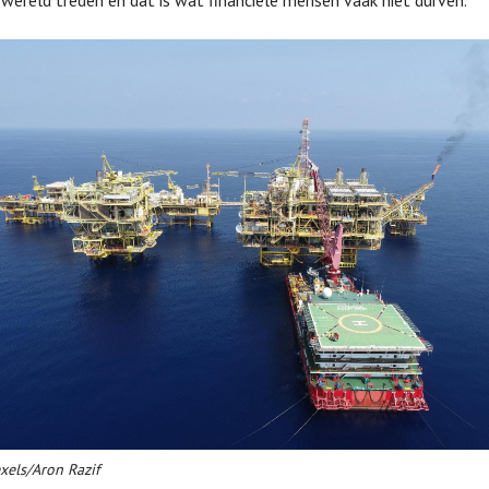
wereld treden en dat is wat financiële mensen vaak niet durven.’
exels/Aron Razif