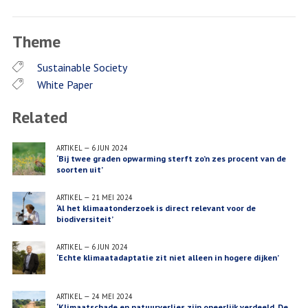
Facebook
Twitter
‘Het
LinkedIn
juridische
Theme
net
begint
Sustainable Society
zich
White Paper
te
sluiten
Related
om
bedrijven’
ARTIKEL
—
6 JUN 2024
‘Bij twee graden opwarming sterft zo’n zes procent van de
soorten uit’
ARTIKEL
—
21 MEI 2024
‘Al het klimaatonderzoek is direct relevant voor de
biodiversiteit’
ARTIKEL
—
6 JUN 2024
‘Echte klimaatadaptatie zit niet alleen in hogere dijken’
ARTIKEL
—
24 MEI 2024
‘Klimaatschade en natuurverlies zijn oneerlijk verdeeld. De