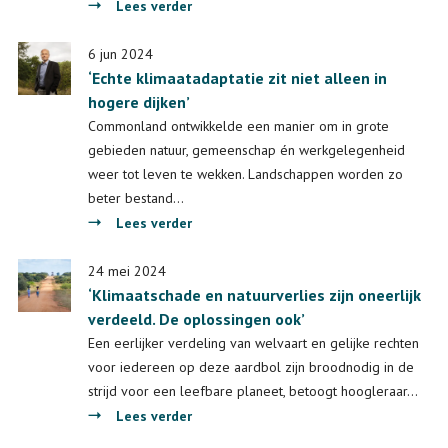
van
over
Lees verder
de
‘Al
soorten
het
6 jun 2024
uit’
‘Echte klimaatadaptatie zit niet alleen in
klimaatonderzoek
hogere dijken’
is
direct
Commonland ontwikkelde een manier om in grote
relevant
gebieden natuur, gemeenschap én werkgelegenheid
voor
weer tot leven te wekken. Landschappen worden zo
de
beter bestand…
biodiversiteit’
over
Lees verder
‘Echte
klimaatadaptatie
24 mei 2024
‘Klimaatschade en natuurverlies zijn oneerlijk
zit
verdeeld. De oplossingen ook’
niet
alleen
Een eerlijker verdeling van welvaart en gelijke rechten
in
voor iedereen op deze aardbol zijn broodnodig in de
hogere
strijd voor een leefbare planeet, betoogt hoogleraar…
dijken’
over
Lees verder
‘Klimaatschade