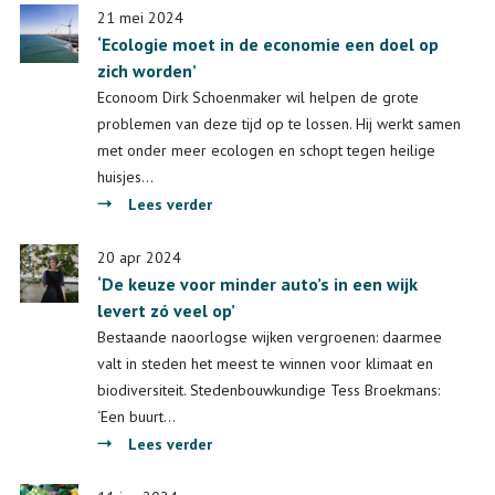
en
21 mei 2024
‘Ecologie moet in de economie een doel op
natuurverlies
zich worden’
zijn
oneerlijk
Econoom Dirk Schoenmaker wil helpen de grote
verdeeld.
problemen van deze tijd op te lossen. Hij werkt samen
De
met onder meer ecologen en schopt tegen heilige
oplossingen
huisjes…
ook’
over
Lees verder
‘Ecologie
moet
20 apr 2024
‘De keuze voor minder auto’s in een wijk
in
levert zó veel op’
de
economie
Bestaande naoorlogse wijken vergroenen: daarmee
een
valt in steden het meest te winnen voor klimaat en
doel
biodiversiteit. Stedenbouwkundige Tess Broekmans:
op
‘Een buurt…
zich
over
Lees verder
worden’
‘De