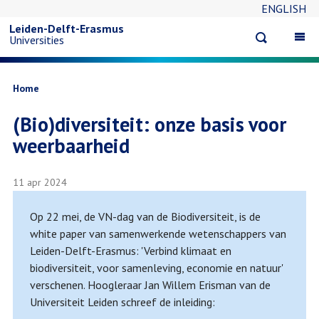
ENGLISH
Overslaan
Leiden-Delft-Erasmus
Open
Op
Universities
en
search
ma
na
naar
Kruimelpad
Home
(Bio)diversiteit: onze basis voor
de
weerbaarheid
inhoud
11 apr 2024
gaan
Op 22 mei, de VN-dag van de Biodiversiteit, is de
white paper van samenwerkende wetenschappers van
Leiden-Delft-Erasmus: 'Verbind klimaat en
biodiversiteit, voor samenleving, economie en natuur'
verschenen. Hoogleraar Jan Willem Erisman van de
Universiteit Leiden schreef de inleiding: