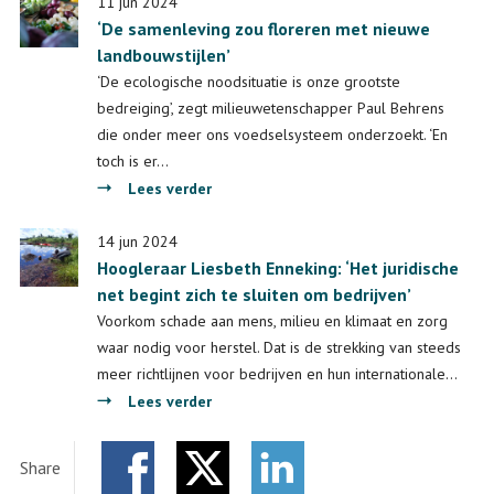
keuze
11 jun 2024
‘De samenleving zou floreren met nieuwe
voor
landbouwstijlen’
minder
auto’s
‘De ecologische noodsituatie is onze grootste
in
bedreiging’, zegt milieuwetenschapper Paul Behrens
een
die onder meer ons voedselsysteem onderzoekt. ‘En
wijk
toch is er…
levert
over
Lees verder
zó
‘De
veel
samenleving
14 jun 2024
op’
Hoogleraar Liesbeth Enneking: ‘Het juridische
zou
net begint zich te sluiten om bedrijven’
floreren
met
Voorkom schade aan mens, milieu en klimaat en zorg
nieuwe
waar nodig voor herstel. Dat is de strekking van steeds
landbouwstijlen’
meer richtlijnen voor bedrijven en hun internationale…
over
Lees verder
Hoogleraar
Liesbeth
Share
Enneking: