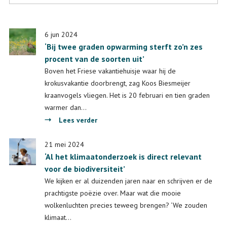
6 jun 2024
‘Bij twee graden opwarming sterft zo’n zes
procent van de soorten uit’
Boven het Friese vakantiehuisje waar hij de
krokusvakantie doorbrengt, zag Koos Biesmeijer
kraanvogels vliegen. Het is 20 februari en tien graden
warmer dan…
over
Lees verder
‘Bij
twee
21 mei 2024
‘Al het klimaatonderzoek is direct relevant
graden
voor de biodiversiteit’
opwarming
sterft
We kijken er al duizenden jaren naar en schrijven er de
zo’n
prachtigste poëzie over. Maar wat die mooie
zes
wolkenluchten precies teweeg brengen? ‘We zouden
procent
klimaat…