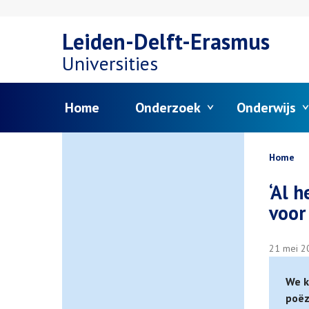
Overslaan
Leiden-Delft-Erasmus
en
Universities
naar
Menu
Home
Onderzoek
Onderwijs
de
inhoud
Kruim
Home
gaan
‘Al 
voor 
21 mei 2
We k
poëz