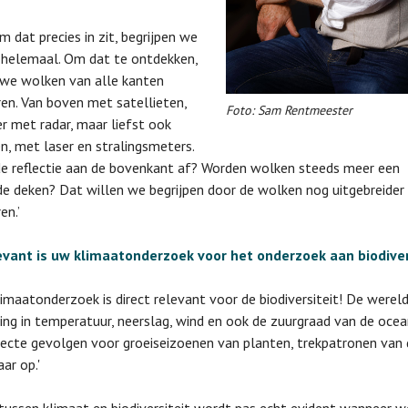
m dat precies in zit, begrijpen we
 helemaal. Om dat te ontdekken,
we wolken van alle kanten
en. Van boven met satellieten,
Foto: Sam Rentmeester
r met radar, maar liefst ook
n, met laser en stralingsmeters.
 reflectie aan de bovenkant af? Worden wolken steeds meer een
de deken? Dat willen we begrijpen door de wolken nog uitgebreider
en.’
evant is uw klimaatonderzoek voor het onderzoek aan biodiver
klimaatonderzoek is direct relevant voor de biodiversiteit! De werel
ing in temperatuur, neerslag, wind en ook de zuurgraad van de oce
recte gevolgen voor groeiseizoenen van planten, trekpatronen van 
ar op.'