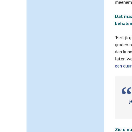
meenemen
Dat maa
behalen
‘Eerlijk
graden o
dan kunn
laten we
een duur
j
Zie u n