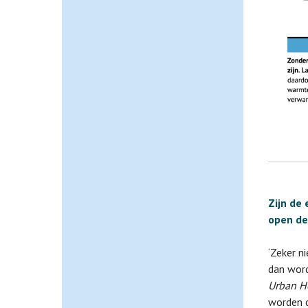
Zijn de
open de
‘Zeker n
dan word
Urban H
worden d