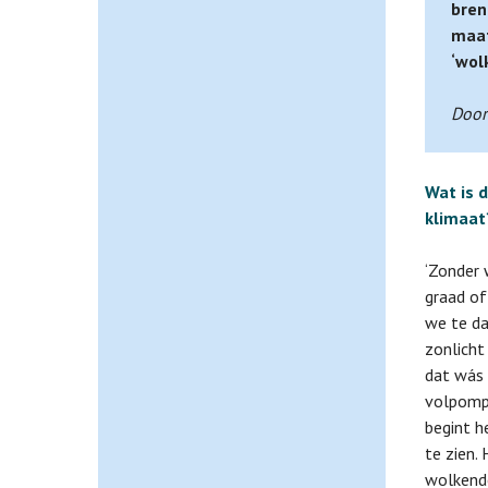
bren
maat
‘wol
D
oor
Wat is 
klimaat
‘Zonder 
graad of
we te da
zonlicht
dat wás 
volpomp
begint h
te zien.
wolkende