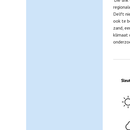
'Die lin
regional
Delft ni
ook te b
zand, ee
klimaat 
onderzoe