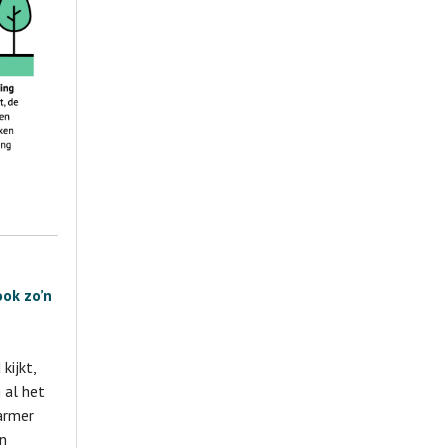
ook zo’n
kijkt,
 al het
armer
en