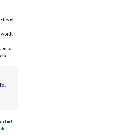
ist wel
t wordt
ten op
ties.’
fel
an het
 de