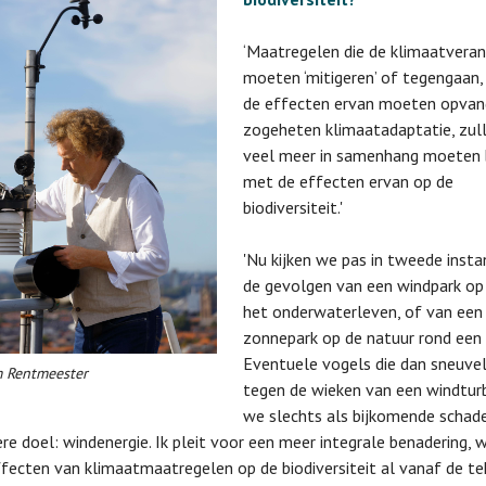
‘Maatregelen die de klimaatveran
moeten ‘mitigeren’ of tegengaan, 
de effecten ervan moeten opvan
zogeheten klimaatadaptatie, zul
veel meer in samenhang moeten 
met de effecten ervan op de
biodiversiteit.'
'Nu kijken we pas in tweede insta
de gevolgen van een windpark op
het onderwaterleven, of van een
zonnepark op de natuur rond een 
Eventuele vogels die dan sneuve
m Rentmeester
tegen de wieken van een windturb
we slechts als bijkomende schad
re doel: windenergie. Ik pleit voor een meer integrale benadering, w
fecten van klimaatmaatregelen op de biodiversiteit al vanaf de t