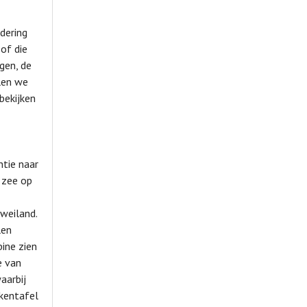
dering
of die
gen, de
len we
bekijken
ntie naar
 zee op
weiland.
len
ine zien
e van
aarbij
ekentafel