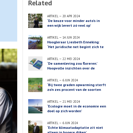
Related
ARTIKEL
—
20 APR 2024
‘De keuze voor minder auto’s in
een wijk levert zó veel op’
ARTIKEL
—
14 JUN 2024
Hoogleraar Liesbeth Enneking:
‘Het juridische net begint zich te
sluiten om bedrijven’
ARTIKEL
—
22 MEI 2024
‘De samenleving zou floreren.’
Hoopvolle inzichten over de
connectie tussen klimaat en
biodiversiteit
ARTIKEL
—
6 JUN 2024
‘Bij twee graden opwarming sterft
zo’n zes procent van de soorten
uit’
ARTIKEL
—
21 MEI 2024
‘Ecologie moet in de economie een
doel op zich worden’
ARTIKEL
—
6 JUN 2024
‘Echte klimaatadaptatie zit niet
alleen in hogere dijken’