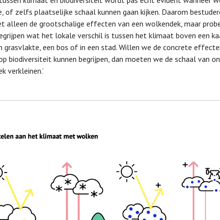
k tussen klimaat en biodiversiteit wordt pas echt evident wanneer 
e, of zelfs plaatselijke schaal kunnen gaan kijken. Daarom bestuder
et alleen de grootschalige effecten van een wolkendek, maar prob
egrijpen wat het lokale verschil is tussen het klimaat boven een ka
n grasvlakte, een bos of in een stad. Willen we de concrete effect
op biodiversiteit kunnen begrijpen, dan moeten we de schaal van o
k verkleinen.’