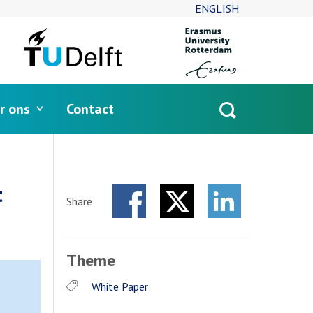
ENGLISH
r ons
Contact
Open
search
t
Share
Facebook
Twitter
LinkedIn
Theme
White Paper