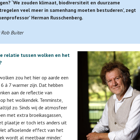
gen? ‘We zouden klimaat, biodiversiteit en duurzame
regelen veel meer in samenhang moeten bestuderen’, zegt
kenprofessor’ Herman Russchenberg.
 Rob Buiter
de relatie tussen wolken en het
?
wolken zou het hier op aarde een
 6 á 7 warmer zijn. Dat hebben
nken aan de reflectie van
 op het wolkendek. Tenminste,
altijd zo. Sinds wij de atmosfeer
en met extra broeikasgassen,
et plaatje er toch iets anders uit
 Het afkoelende effect van het
k wordt al meetbaar minder.'