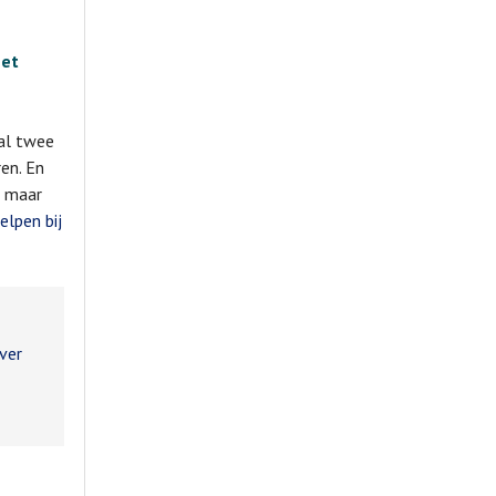
het
aal twee
en. En
, maar
elpen bij
over