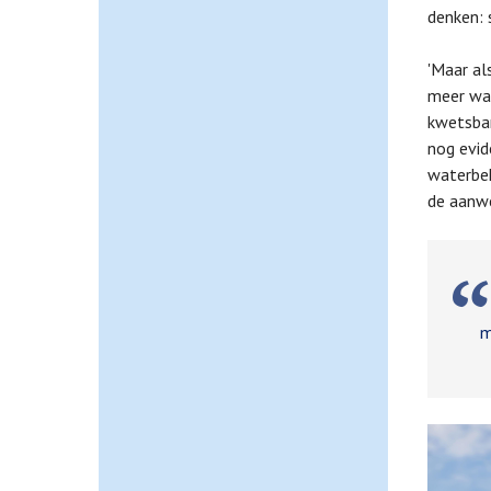
denken: 
'Maar al
meer war
kwetsbar
nog evid
waterbek
de aanwe
W
m