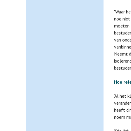
'Waar he
nog niet
moeten 
bestuder
van onde
vanbinne
Neemt de
isoleren
bestuder
Hoe rel
‘Ál het 
verander
heeft di
noem ma