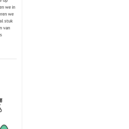
we op
en we in
eren we
al stuk
en van
ns