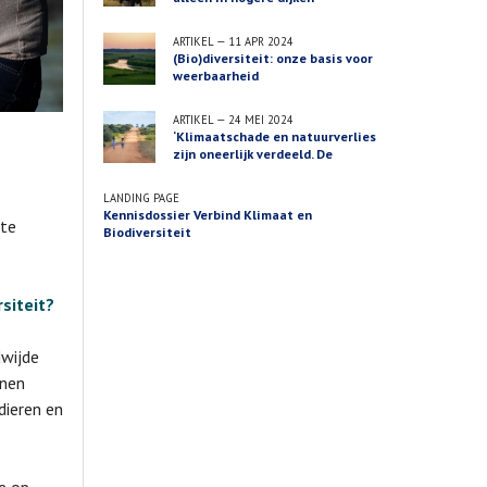
ARTIKEL
—
11 APR 2024
(Bio)diversiteit: onze basis voor
weerbaarheid
ARTIKEL
—
24 MEI 2024
‘Klimaatschade en natuurverlies
zijn oneerlijk verdeeld. De
oplossingen ook’
LANDING PAGE
Kennisdossier Verbind Klimaat en
 te
Biodiversiteit
siteit?
dwijde
anen
dieren en