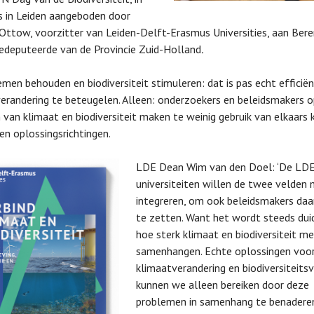
s in Leiden aangeboden door
Ottow, voorzitter van Leiden-Delft-Erasmus Universities, aan Ber
gedeputeerde van de Provincie Zuid-Holland
.
men behouden en biodiversiteit stimuleren: dat is pas echt efficië
erandering te beteugelen. Alleen: onderzoekers en beleidsmakers o
 van klimaat en biodiversiteit maken te weinig gebruik van elkaars k
 en oplossingsrichtingen.
LDE Dean Wim van den Doel: ‘De LD
universiteiten willen de twee velden
integreren, om ook beleidsmakers daa
te zetten. Want het wordt steeds duid
hoe sterk klimaat en biodiversiteit me
samenhangen. Echte oplossingen voo
klimaatverandering en biodiversiteitsv
kunnen we alleen bereiken door deze
problemen in samenhang te benaderen