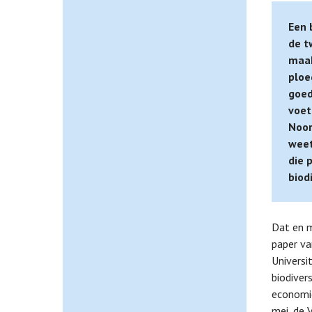
Een 
de t
maak
ploe
goed
voet
Noor
weet
die 
biodi
Dat en m
paper v
Universi
biodiver
economie
mei, de 