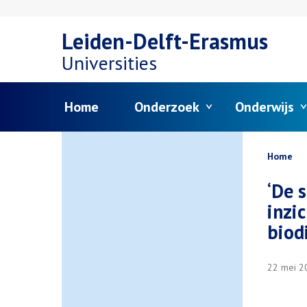
Overslaan
Leiden-Delft-Erasmus
en
Universities
naar
Menu
Home
Onderzoek
Onderwijs
de
inhoud
Kruim
Home
gaan
‘De 
inzi
biod
22 mei 2