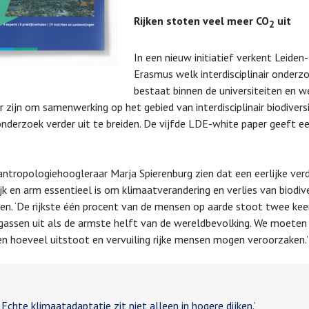
Rijken stoten veel meer CO
uit
2
In een nieuw initiatief verkent Leiden
Erasmus welk interdisciplinair onderzo
bestaat binnen de universiteiten en w
r zijn om samenwerking op het gebied van interdisciplinair biodiversi
nderzoek verder uit te breiden. De vijfde LDE-white paper geeft e
antropologiehoogleraar Marja Spierenburg zien dat een eerlijke ver
ijk en arm essentieel is om klimaatverandering en verlies van biodive
en. ‘De rijkste één procent van de mensen op aarde stoot twee kee
gassen uit als de armste helft van de wereldbevolking. We moeten
n hoeveel uitstoot en vervuiling rijke mensen mogen veroorzaken.’
chte klimaatadaptatie zit niet alleen in hogere dijken.’