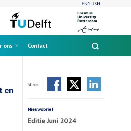
ENGLISH
r ons
Contact
Open
search
Share
t en
Facebook
Twitter
LinkedIn
Nieuwsbrief
Editie Juni 2024