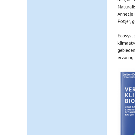
Naturali
Annetje 
Potjer, 
Ecosyste
klimaatv
gebieden
ervaring