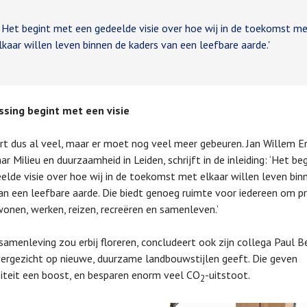
et begint met een gedeelde visie over hoe wij in de toekomst m
lkaar willen leven binnen de kaders van een leefbare aarde.'
ssing begint met een visie
rt dus al veel, maar er moet nog veel meer gebeuren. Jan Willem E
ar Milieu en duurzaamheid in Leiden, schrijft in de inleiding: ‘Het b
elde visie over hoe wij in de toekomst met elkaar willen leven bin
an een leefbare aarde. Die biedt genoeg ruimte voor iedereen om pr
onen, werken, reizen, recreëren en samenleven.’
samenleving zou erbij floreren, concludeert ook zijn collega Paul B
vergezicht op nieuwe, duurzame landbouwstijlen geeft. Die geven
siteit een boost, en besparen enorm veel CO
-uitstoot.
2