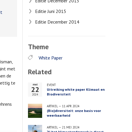
Editie December 2015
Editie Juni 2015
et
Editie December 2014
Theme
White Paper
risman,
egint met
Related
nen de
ettig te
mei
EVENT
22
Uitreiking white paper Klimaat en
Biodiversiteit
2024
ehrens
ARTIKEL
—
11 APR 2024
(Bio)diversiteit: onze basis voor
weerbaarheid
ARTIKEL
—
21 MEI 2024
‘Al het klimaatonderzoek is direct