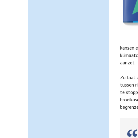
kansen e
klimaato
aanzet.
Zo laat 
tussen r
te stopp
broeikas
begrenze
E