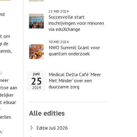
21 MEI 2024
end
Succesvolle start
inschrijvingen voor minoren
via eduXchange
nt om
30 MEI 2024
p de
NWO Summit Grant voor
ennis,
quantum onderzoek
E-
Medical Delta Café 'Meer
juni
25
 meer
Met Minder' over een
duurzame zorg
rtoe aan
2024
elijker
t elkaar
r
Alle edities
erlies
Editie Juli 2026
.’