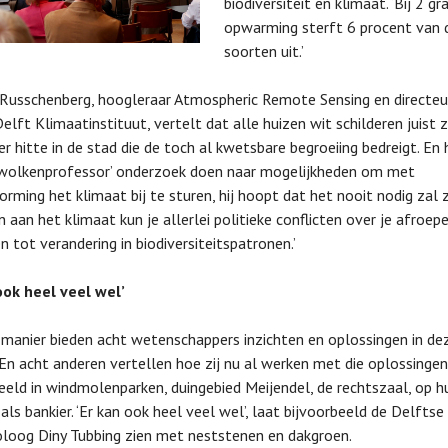
biodiversiteit en klimaat. ‘Bij 2 g
opwarming sterft 6 procent van 
soorten uit.’
usschenberg, hoogleraar Atmospheric Remote Sensing en directeu
elft Klimaatinstituut, vertelt dat alle huizen wit schilderen juist 
r hitte in de stad die de toch al kwetsbare begroeiing bedreigt. En 
‘wolkenprofessor’ onderzoek doen naar mogelijkheden om met
rming het klimaat bij te sturen, hij hoopt dat het nooit nodig zal z
n aan het klimaat kun je allerlei politieke conflicten over je afroep
n tot verandering in biodiversiteitspatronen.’
ook heel veel wel’
manier bieden acht wetenschappers inzichten en oplossingen in de
 En acht anderen vertellen hoe zij nu al werken met die oplossingen
eeld in windmolenparken, duingebied Meijendel, de rechtszaal, op h
als bankier. ‘Er kan ook heel veel wel’, laat bijvoorbeeld de Delftse
loog Diny Tubbing zien met neststenen en dakgroen.