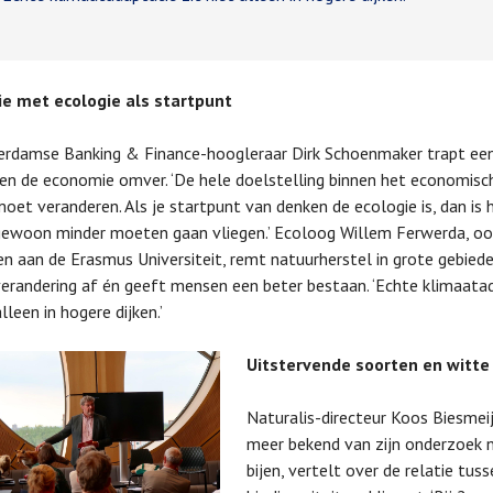
e met ecologie als startpunt
rdamse Banking & Finance-hoogleraar Dirk Schoenmaker trapt een 
nen de economie omver. ‘De hele doelstelling binnen het economisc
oet veranderen. Als je startpunt van denken de ecologie is, dan is 
ewoon minder moeten gaan vliegen.’ Ecoloog Willem Ferwerda, oo
n aan de Erasmus Universiteit, remt natuurherstel in grote gebied
erandering af én geeft mensen een beter bestaan. ‘Echte klimaata
alleen in hogere dijken.’
Uitstervende soorten en witte
Naturalis-directeur Koos Biesmeij
meer bekend van zijn onderzoek 
bijen, vertelt over de relatie tus