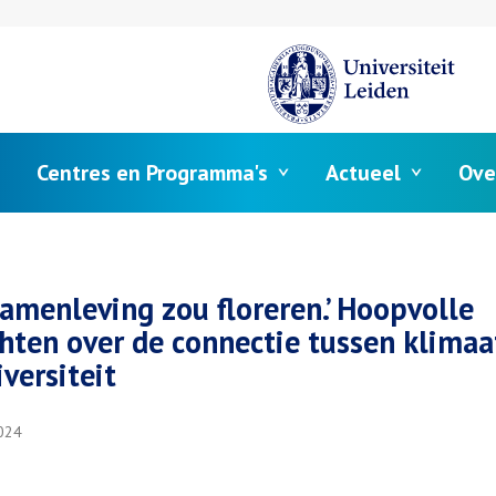
Centres en Programma's
Actueel
Ove
elpad
samenleving zou floreren.’ Hoopvolle
chten over de connectie tussen klimaa
iversiteit
024