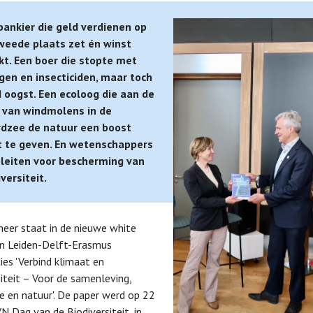
bankier die geld verdienen op
weede plaats zet én winst
t. Een boer die stopte met
gen en insecticiden, maar toch
 oogst. Een ecoloog die aan de
 van windmolens in de
dzee de natuur een boost
 te geven. En wetenschappers
pleiten voor bescherming van
versiteit.
eer staat in de nieuwe white
an Leiden-Delft-Erasmus
ties 'Verbind klimaat en
siteit – Voor de samenleving,
 en natuur'. De paper werd op 22
VN Dag van de Biodiversiteit, in