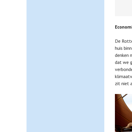
Economi
De Rotte
huis bin
denken m
dat we g
verbonde
klimaatv
zit niet 