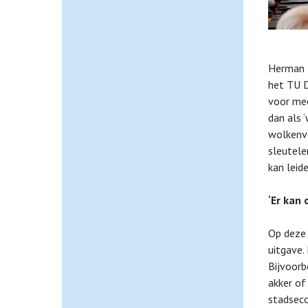
Herman R
het TU D
voor mee
dan als 
wolkenvo
sleutele
kan leide
‘Er kan 
Op deze 
uitgave.
Bijvoorb
akker of 
stadseco