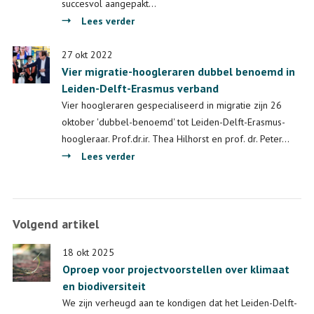
over
succesvol aangepakt…
migratie
over
Lees verder
en
Kennisdossier
asiel
migratie:
27 okt 2022
in
Vier migratie-hoogleraren dubbel benoemd in
Een
de
Leiden-Delft-Erasmus verband
veilige
nieuwe
stad
Vier hoogleraren gespecialiseerd in migratie zijn 26
LDE-
begint
oktober 'dubbel-benoemd' tot Leiden-Delft-Erasmus-
White
bij
hoogleraar. Prof.dr.ir. Thea Hilhorst en prof. dr. Peter…
Paper
goed
over
Lees verder
onderwijs.
Vier
En
migratie-
stevige
hoogleraren
Volgend artikel
politie.
dubbel
benoemd
18 okt 2025
in
Oproep voor projectvoorstellen over klimaat
Leiden-
en biodiversiteit
Delft-
We zijn verheugd aan te kondigen dat het Leiden-Delft-
Erasmus