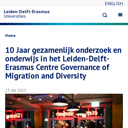
ENGLISH
Overslaan
Leiden-Delft-Erasmus
Open
Op
Universities
en
search
ma
na
naar
Kruimelpad
Home
10 Jaar gezamenlijk onderzoek en
de
onderwijs in het Leiden-Delft-
inhoud
Erasmus Centre Governance of
Migration and Diversity
gaan
23 okt 2025