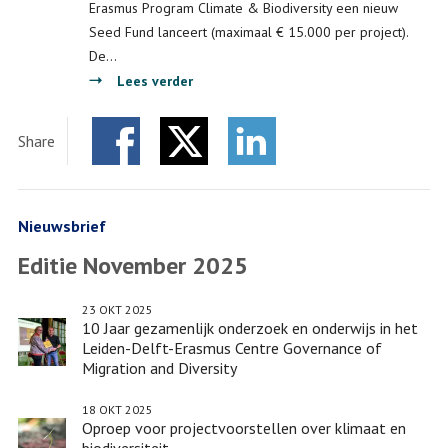
Erasmus Program Climate & Biodiversity een nieuw
verband
Seed Fund lanceert (maximaal € 15.000 per project).
De…
over
Lees verder
Oproep
voor
Share
projectvoorstellen
Facebook
Twitter
over
LinkedIn
klimaat
en
Nieuwsbrief
biodiversiteit
Editie November 2025
23 OKT 2025
10 Jaar gezamenlijk onderzoek en onderwijs in het
Leiden-Delft-Erasmus Centre Governance of
Migration and Diversity
18 OKT 2025
Oproep voor projectvoorstellen over klimaat en
biodiversiteit