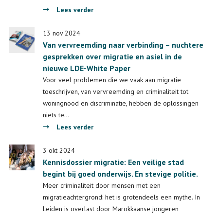
over
Lees verder
Governance
of
13 nov 2024
Van vervreemding naar verbinding – nuchtere
Migration
gesprekken over migratie en asiel in de
and
nieuwe LDE-White Paper
Diversity
10e
Voor veel problemen die we vaak aan migratie
Jubileumconferentie
toeschrijven, van vervreemding en criminaliteit tot
woningnood en discriminatie, hebben de oplossingen
niets te…
over
Lees verder
Van
vervreemding
3 okt 2024
Kennisdossier migratie: Een veilige stad
naar
begint bij goed onderwijs. En stevige politie.
verbinding
–
Meer criminaliteit door mensen met een
nuchtere
migratieachtergrond: het is grotendeels een mythe. In
gesprekken
Leiden is overlast door Marokkaanse jongeren