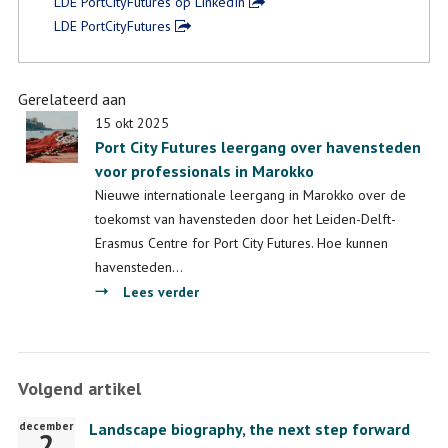
LDE PortCityFutures op LinkedIn
LDE PortCityFutures
Gerelateerd aan
15 okt 2025
Port City Futures leergang over havensteden
voor professionals in Marokko
Nieuwe internationale leergang in Marokko over de
toekomst van havensteden door het Leiden-Delft-
Erasmus Centre for Port City Futures. Hoe kunnen
havensteden…
over
Lees verder
Port
City
Futures
Volgend artikel
leergang
over
december
Startdatum
Landscape biography, the next step forward
havensteden
2