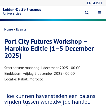
ENGLISH
Overslaan
Leiden-Delft-Erasmus
Open
Op
Universities
en
search
ma
na
naar
Kruimelpad
Home
Events
Port City Futures Workshop –
de
Marokko Editie (1–5 December
inhoud
2025)
gaan
Startdatum
maandag 1 december 2025 - 00:00
Einddatum
vrijdag 5 december 2025 - 00:00
Locatie
Rabat, Morocco
Hoe kunnen havensteden een balans
vinden tussen wereldwijde handel,