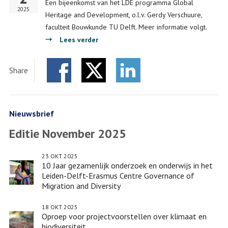
Een bijeenkomst van het LDE programma Global
voor
2025
Heritage and Development, o.l.v. Gerdy Verschuure,
professionals
faculteit Bouwkunde TU Delft. Meer informatie volgt.
in
over
Lees verder
Marokko
Landscape
biography,
Share
the
Facebook
Twitter
next
LinkedIn
step
forward
Nieuwsbrief
Editie November 2025
23 OKT 2025
10 Jaar gezamenlijk onderzoek en onderwijs in het
Leiden-Delft-Erasmus Centre Governance of
Migration and Diversity
18 OKT 2025
Oproep voor projectvoorstellen over klimaat en
biodiversiteit