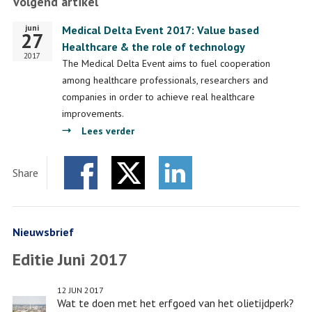
Volgend artikel
juni
Startdatum
Medical Delta Event 2017: Value based
27
Healthcare & the role of technology
2017
The Medical Delta Event aims to fuel cooperation
among healthcare professionals, researchers and
companies in order to achieve real healthcare
improvements.
over
Lees verder
Medical
Delta
Share
Event
Facebook
Twitter
2017:
LinkedIn
Value
based
Nieuwsbrief
Healthcare
Editie Juni 2017
&
the
12 JUN 2017
role
Wat te doen met het erfgoed van het olietijdperk?