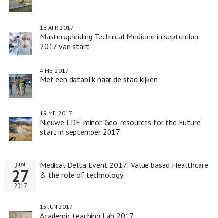
of
technology
18 APR 2017
Masteropleiding Technical Medicine in september
2017 van start
4 MEI 2017
Met een datablik naar de stad kijken
19 MEI 2017
Nieuwe LDE-minor ‘Geo-resources for the Future’
start in september 2017
Medical Delta Event 2017: Value based Healthcare
juni
27
& the role of technology
2017
15 JUN 2017
Academic teaching Lab 2017