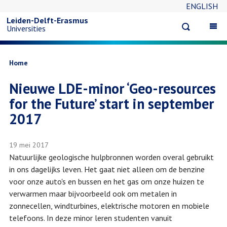
ENGLISH
Overslaan
Leiden-Delft-Erasmus
Open
Op
Universities
en
search
ma
na
naar
Kruimelpad
Home
Nieuwe LDE-minor ‘Geo-resources
de
for the Future’ start in september
inhoud
2017
gaan
19 mei 2017
Natuurlijke geologische hulpbronnen worden overal gebruikt
in ons dagelijks leven. Het gaat niet alleen om de benzine
voor onze auto's en bussen en het gas om onze huizen te
verwarmen maar bijvoorbeeld ook om metalen in
zonnecellen, windturbines, elektrische motoren en mobiele
telefoons. In deze minor leren studenten vanuit