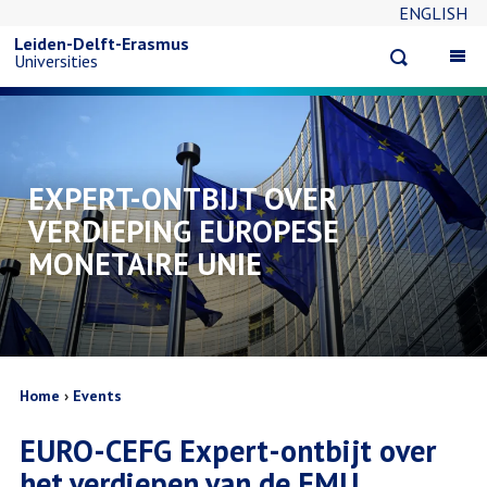
ENGLISH
Overslaan
Leiden-Delft-Erasmus
Open
Op
Universities
en
search
ma
na
naar
de
EXPERT-ONTBIJT OVER
VERDIEPING EUROPESE
inhoud
MONETAIRE UNIE
gaan
Kruimelpad
Home
Events
EURO-CEFG Expert-ontbijt over
het verdiepen van de EMU