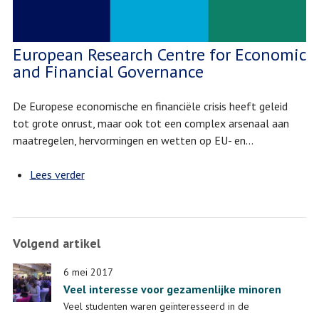
European Research Centre for Economic
and Financial Governance
De Europese economische en financiële crisis heeft geleid
tot grote onrust, maar ook tot een complex arsenaal aan
maatregelen, hervormingen en wetten op EU- en…
Lees verder
over
European
Research
Centre
Volgend artikel
for
Economic
6 mei 2017
and
Veel interesse voor gezamenlijke minoren
Financial
Veel studenten waren geïnteresseerd in de
Governance