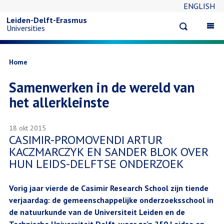
ENGLISH
Overslaan
Leiden-Delft-Erasmus
Open
Op
Universities
en
search
ma
na
naar
Kruimelpad
Home
Samenwerken in de wereld van
de
het allerkleinste
inhoud
18 okt 2015
gaan
CASIMIR-PROMOVENDI ARTUR
KACZMARCZYK EN SANDER BLOK OVER
HUN LEIDS-DELFTSE ONDERZOEK
Vorig jaar vierde de Casimir Research School zijn tiende
verjaardag: de gemeenschappelijke onderzoeksschool in
de natuurkunde van de Universiteit Leiden en de