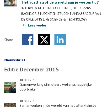
‘Het voelt alsof de wereld aan je voeten ligt’
INTERVIEW MET CINDY GEERLINGS, DERDEJAARS
BACHELOR STUDENT EN STUDENT AMBASSADEUR VAN
DE OPLEIDING LIFE SCIENCE & TECHNOLOGY
over
Lees verder
‘Het
voelt
Share
alsof
Facebook
Twitter
de
LinkedIn
wereld
aan
Nieuwsbrief
je
Editie December 2015
voeten
ligt’
18 OKT 2015
‘Samenwerking stimuleert wetenschappelijke
doorbraken’
18 OKT 2015
Samenwerken in de wereld van het allerkleinste