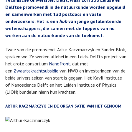
Technische Universiteit Delft, waar zo’n 250 Leidse en
Delftse promovendi in de natuurkunde worden opgeleid
en samenwerken met 130 postdocs en vaste
onderzoekers. Het is een
hub
van jonge getalenteerde
wetenschappers, die samen met de toppers van nu
werken aan de natuurkunde van de toekomst.
Twee van die promovendi, Artur Kaczmarczyk en Sander Blok,
spraken we. Ze werken allebei in een Leids-Delfts project van
het grote consortium
Nanofront,
dat met
een
Zwaartekrachtsubsidie
van NWO en investeringen van de
beide universiteiten van start is gegaan. Het Kavli Institute
of Nanoscience Delft en het Leiden Institute of Physics
(LION) bundelen hierin hun krachten.
ARTUR KACZMARCZYK EN DE ORGANISATIE VAN HET GENOOM