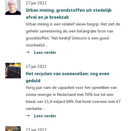
en
27 jun 2022
Urban mining: grondstoffen uit stedelijk
industrieel
afval en je broekzak
beleid
door
Urban mining is een relatief nieuw begrip. Het ziet de
de
gehele samenleving als een belangrijke bron van
jaren
grondstoffen. “Het bedrijf Umicore is een goed
heen
voorbeeld…
over
Lees verder
Urban
mining:
27 jun 2022
Het recyclen van zonnecellen: nog even
grondstoffen
geduld
uit
stedelijk
Vorig jaar nam de capaciteit voor het opwekken van
afval
zonne-energie in Nederland met 30% toe tot een
en
totaal van 11,4 miljard kWh. Dat komt overeen met 67
je
vierkante…
broekzak
over
Lees verder
Het
recyclen
27 jun 2022