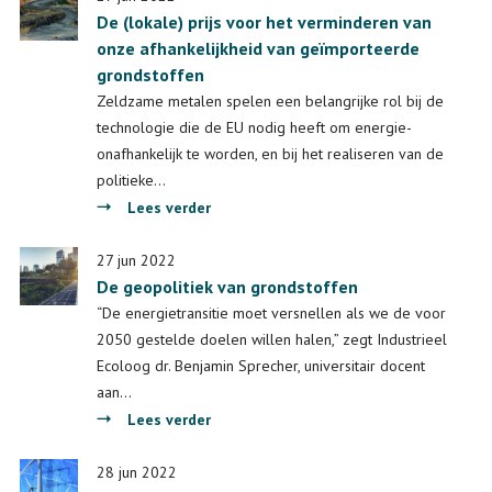
De (lokale) prijs voor het verminderen van
van
onze afhankelijkheid van geïmporteerde
zonnecellen:
grondstoffen
nog
even
Zeldzame metalen spelen een belangrijke rol bij de
geduld
technologie die de EU nodig heeft om energie-
onafhankelijk te worden, en bij het realiseren van de
politieke…
over
Lees verder
De
(lokale)
27 jun 2022
De geopolitiek van grondstoffen
prijs
voor
“De energietransitie moet versnellen als we de voor
het
2050 gestelde doelen willen halen,” zegt Industrieel
verminderen
Ecoloog dr. Benjamin Sprecher, universitair docent
van
aan…
onze
over
Lees verder
afhankelijkheid
De
van
geopolitiek
28 jun 2022