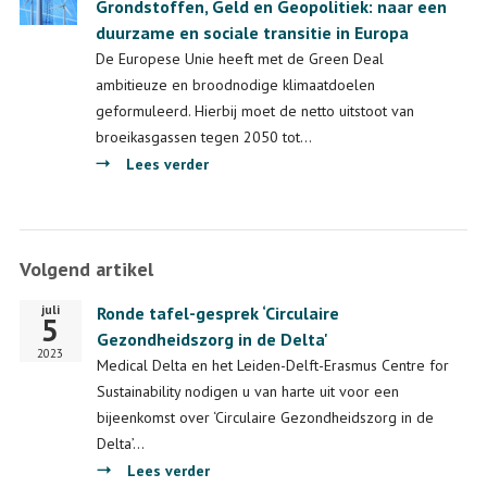
geïmporteerde
Grondstoffen, Geld en Geopolitiek: naar een
van
grondstoffen
duurzame en sociale transitie in Europa
grondstoffen
De Europese Unie heeft met de Green Deal
ambitieuze en broodnodige klimaatdoelen
geformuleerd. Hierbij moet de netto uitstoot van
broeikasgassen tegen 2050 tot…
over
Lees verder
Grondstoffen,
Geld
en
Volgend artikel
Geopolitiek:
naar
juli
Startdatum
Ronde tafel-gesprek ‘Circulaire
een
5
Gezondheidszorg in de Delta'
duurzame
2023
Medical Delta en het Leiden-Delft-Erasmus Centre for
en
Sustainability nodigen u van harte uit voor een
sociale
bijeenkomst over ‘Circulaire Gezondheidszorg in de
transitie
Delta’…
in
over
Lees verder
Europa