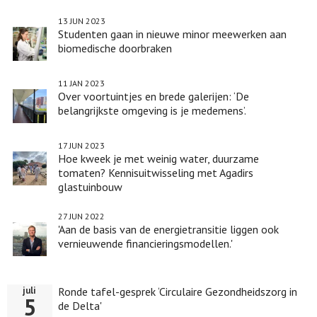
13 JUN 2023
Studenten gaan in nieuwe minor meewerken aan
biomedische doorbraken
11 JAN 2023
Over voortuintjes en brede galerijen: ‘De
belangrijkste omgeving is je medemens’.
17 JUN 2023
Hoe kweek je met weinig water, duurzame
tomaten? Kennisuitwisseling met Agadirs
glastuinbouw
27 JUN 2022
'Aan de basis van de energietransitie liggen ook
vernieuwende financieringsmodellen.'
Ronde tafel-gesprek ‘Circulaire Gezondheidszorg in
juli
5
de Delta'