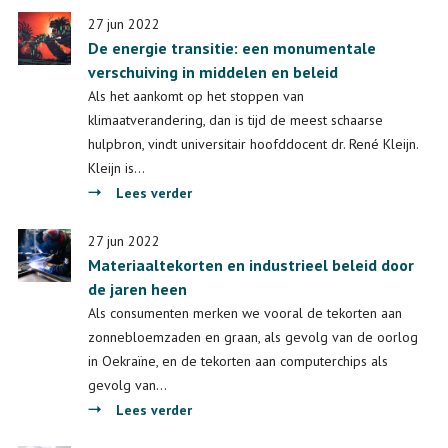
27 jun 2022
De energie transitie: een monumentale
verschuiving in middelen en beleid
Als het aankomt op het stoppen van
klimaatverandering, dan is tijd de meest schaarse
hulpbron, vindt universitair hoofddocent dr. René Kleijn.
Kleijn is…
over
Lees verder
De
energie
27 jun 2022
Materiaaltekorten en industrieel beleid door
transitie:
de jaren heen
een
monumentale
Als consumenten merken we vooral de tekorten aan
verschuiving
zonnebloemzaden en graan, als gevolg van de oorlog
in
in Oekraïne, en de tekorten aan computerchips als
middelen
gevolg van…
en
over
Lees verder
beleid
Materiaaltekorten