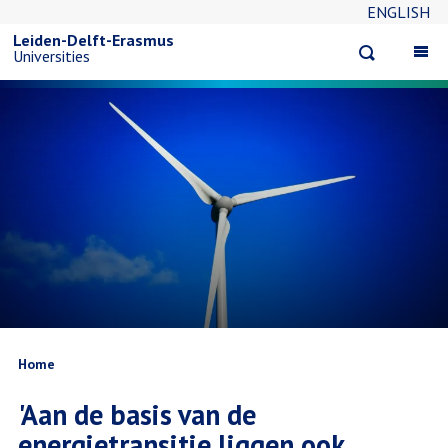
ENGLISH
Overslaan
Leiden-Delft-Erasmus
Open
Op
Universities
en
search
ma
na
naar
de
inhoud
gaan
Kruimelpad
Home
'Aan de basis van de
energietransitie liggen ook