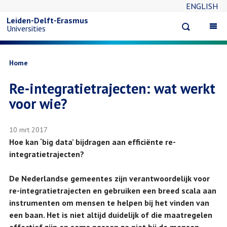
ENGLISH
Overslaan
Leiden-Delft-Erasmus
Open
Op
Universities
en
search
ma
na
naar
Kruimelpad
Home
Re-integratietrajecten: wat werkt
de
voor wie?
inhoud
10 mrt 2017
gaan
Hoe kan ‘big data’ bijdragen aan efficiënte re-
integratietrajecten?
De Nederlandse gemeentes zijn verantwoordelijk voor
re-integratietrajecten en gebruiken een breed scala aan
instrumenten om mensen te helpen bij het vinden van
een baan. Het is niet altijd duidelijk of die maatregelen