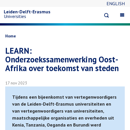
ENGLISH
Overslaan
Leiden-Delft-Erasmus
Open
Op
Universities
en
search
ma
na
naar
Kruimelpad
Home
LEARN:
de
Onderzoekssamenwerking Oost-
inhoud
Afrika over toekomst van steden
gaan
17 nov 2023
Tijdens een bijeenkomst van vertegenwoordigers
van de Leiden-Delft-Erasmus universiteiten en
van vertegenwoordigers van universiteiten,
maatschappelijke organisaties en overheden uit
Kenia, Tanzania, Oeganda en Burundi werd