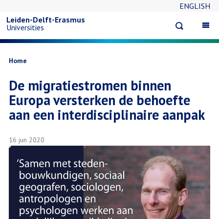
ENGLISH
Overslaan
Leiden-Delft-Erasmus
Open
Op
Universities
en
search
ma
na
naar
Kruimelpad
Home
De migratiestromen binnen
de
Europa versterken de behoefte
inhoud
aan een interdisciplinaire aanpak
gaan
16 jun 2020