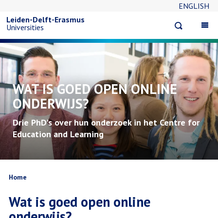
ENGLISH
Overslaan
Leiden-Delft-Erasmus
Open
Op
Universities
en
search
ma
na
naar
de
WAT IS GOED OPEN ONLINE
ONDERWIJS?
inhoud
Drie PhD's over hun onderzoek in het Centre for
gaan
Education and Learning
Kruimelpad
Home
Wat is goed open online
onderwijs?