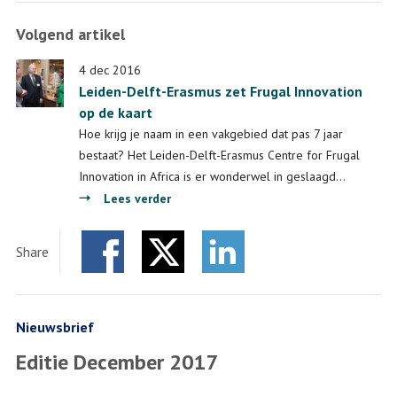
Award
Volgend artikel
van
het
4 dec 2016
Centre
Leiden-Delft-Erasmus zet Frugal Innovation
for
op de kaart
Education
Hoe krijg je naam in een vakgebied dat pas 7 jaar
and
bestaat? Het Leiden-Delft-Erasmus Centre for Frugal
Learning
Innovation in Africa is er wonderwel in geslaagd…
over
Lees verder
Leiden-
Delft-
Share
Erasmus
Facebook
Twitter
zet
LinkedIn
Frugal
Innovation
Nieuwsbrief
op
Editie December 2017
de
kaart