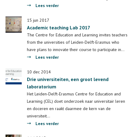
over
Lees verder
CEL
Innovation
15 jun 2017
Academic teaching Lab 2017
Room
#9:
The Centre for Education and Learning invites teachers
Research
from the universities of Leiden-Delft-Erasmus who
on
have plans to innovate their course to participate in…
Student
over
Lees verder
Success
Academic
in
teaching
10 dec 2014
Campus-
Drie universiteiten, een groot levend
Lab
Based
laboratorium
2017
and
Het Leiden-Delft-Erasmus Centre for Education and
Online
Learning (CEL) doet onderzoek naar universitair leren
Learning
en doceren en raakt daarmee de kern van de
universiteit…
over
Lees verder
Drie