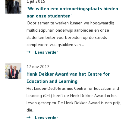
universiteiten,
1 jul 2015
'We willen een ontmoetingsplaats bieden
een
aan onze studenten'
groot
levend
'Door samen te werken kunnen we hoogwaardig
laboratorium
multidisciplinair onderwijs aanbieden en onze
studenten beter voorbereiden op de steeds
complexere vraagstukken van…
over
Lees verder
'We
willen
17 nov 2017
Henk Dekker Award van het Centre for
een
Education and Learning
ontmoetingsplaats
bieden
Het Leiden-Delft-Erasmus Centre for Education and
aan
Learning (CEL) heeft de Henk Dekker Award in het
onze
leven geroepen. De Henk Dekker Award is een prijs,
studenten'
die…
over
Lees verder
Henk
Dekker