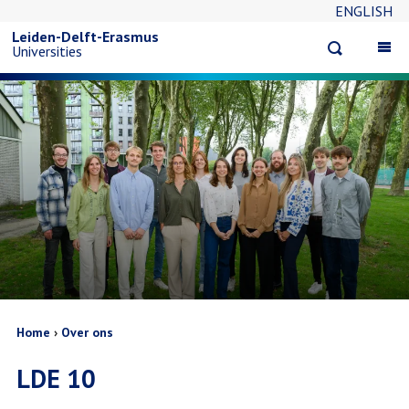
ENGLISH
Overslaan
Leiden-Delft-Erasmus
Open
Op
Universities
en
search
ma
na
naar
de
inhoud
gaan
Kruimelpad
Home
Over ons
LDE 10