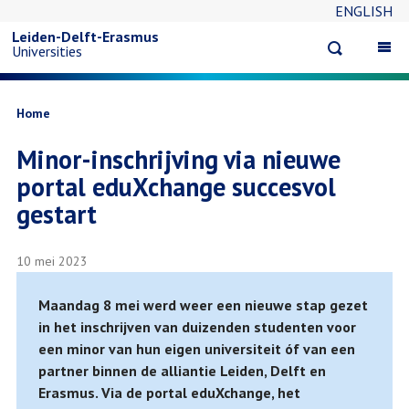
ENGLISH
Overslaan
Leiden-Delft-Erasmus
Open
Op
Universities
en
search
ma
na
naar
Kruimelpad
Home
Minor-inschrijving via nieuwe
de
portal eduXchange succesvol
inhoud
gestart
gaan
10 mei 2023
Maandag 8 mei werd weer een nieuwe stap gezet
in het inschrijven van duizenden studenten voor
een minor van hun eigen universiteit óf van een
partner binnen de alliantie Leiden, Delft en
Erasmus. Via de portal eduXchange, het