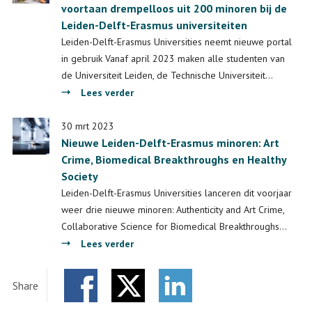
voortaan drempelloos uit 200 minoren bij de
Leiden-Delft-Erasmus universiteiten
Leiden-Delft-Erasmus Universities neemt nieuwe portal
in gebruik Vanaf april 2023 maken alle studenten van
de Universiteit Leiden, de Technische Universiteit…
over
Lees verder
Portal
eduXchange:
30 mrt 2023
Nieuwe Leiden-Delft-Erasmus minoren: Art
12500
Crime, Biomedical Breakthroughs en Healthy
studenten
Society
kiezen
voortaan
Leiden-Delft-Erasmus Universities lanceren dit voorjaar
drempelloos
weer drie nieuwe minoren: Authenticity and Art Crime,
uit
Collaborative Science for Biomedical Breakthroughs…
200
over
Lees verder
minoren
Nieuwe
bij
Leiden-
Share
de
Delft-
Leiden-
Facebook
Twitter
Erasmus
LinkedIn