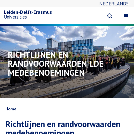
NEDERLANDS
Skip
Leiden-Delft-Erasmus
Open
Op
Universities
to
search
ma
na
main
content
RICHTLIJNEN EN
RANDVOORWAARDEN LDE
MEDEBENOEMINGEN
Breadcrumb
Home
Richtlijnen en randvoorwaarden
medebenoemingen