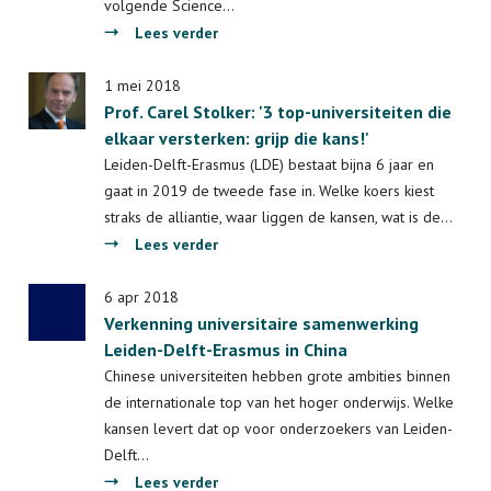
zelflerend
volgende Science…
zorgsysteem
over
Lees verder
Science
Café
1 mei 2018
Prof. Carel Stolker: '3 top-universiteiten die
Den
elkaar versterken: grijp die kans!'
Haag
Leiden-Delft-Erasmus (LDE) bestaat bijna 6 jaar en
gaat in 2019 de tweede fase in. Welke koers kiest
straks de alliantie, waar liggen de kansen, wat is de…
over
Lees verder
Prof.
Carel
6 apr 2018
Verkenning universitaire samenwerking
Stolker:
Leiden-Delft-Erasmus in China
'3
top-
Chinese universiteiten hebben grote ambities binnen
universiteiten
de internationale top van het hoger onderwijs. Welke
die
kansen levert dat op voor onderzoekers van Leiden-
elkaar
Delft…
versterken:
over
Lees verder