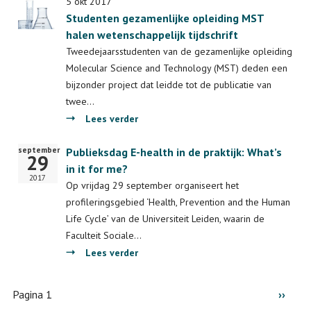
PTC
5 okt 2017
Studenten gezamenlijke opleiding MST
in
halen wetenschappelijk tijdschrift
het
NPO-
Tweedejaarsstudenten van de gezamenlijke opleiding
programma
Molecular Science and Technology (MST) deden een
Dokters
bijzonder project dat leidde tot de publicatie van
van
twee…
Morgen
over
Lees verder
Studenten
september
Startdatum
Publieksdag E-health in de praktijk: What’s
gezamenlijke
29
in it for me?
opleiding
2017
MST
Op vrijdag 29 september organiseert het
halen
profileringsgebied ‘Health, Prevention and the Human
wetenschappelijk
Life Cycle’ van de Universiteit Leiden, waarin de
tijdschrift
Faculteit Sociale…
over
Lees verder
Publieksdag
E-
Paginering
Pagina 1
Volge
››
health