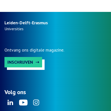
in
pagin
de
praktijk:
What’s
Leiden-Delft-Erasmus
in
Universities
it
for
me?
Ontvang ons digitale magazine.
INSCHRIJVEN
Volg ons