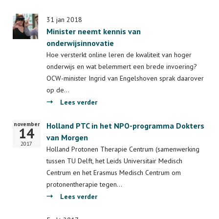
grijp
Verkenning
die
universitaire
31 jan 2018
kans!'
Minister neemt kennis van
samenwerking
onderwijsinnovatie
Leiden-
Delft-
Hoe versterkt online leren de kwaliteit van hoger
Erasmus
onderwijs en wat belemmert een brede invoering?
in
OCW-minister Ingrid van Engelshoven sprak daarover
China
op de…
over
Lees verder
Minister
november
Startdatum
Holland PTC in het NPO-programma Dokters
neemt
14
van Morgen
kennis
2017
van
Holland Protonen Therapie Centrum (samenwerking
onderwijsinnovatie
tussen TU Delft, het Leids Universitair Medisch
Centrum en het Erasmus Medisch Centrum om
protonentherapie tegen…
over
Lees verder
Holland