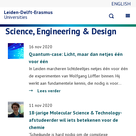
ENGLISH
Overslaan
Leiden-Delft-Erasmus
Open
Op
Universities
en
search
ma
Science, Engineering & Design
na
naar
16 nov 2020
de
Quantum-case: Licht, maar dan netjes één
voor één
inhoud
In Leiden marcheren lichtdeeltjes netjes één voor één
de experimenten van Wolfgang Löffler binnen. Hij
gaan
werkt aan fundamentele kennis, die nodig is voor…
over
Lees verder
Quantum-
case:
11 nov 2020
18-jarige Molecular Science & Technology-
Licht,
afstudeerder wil iets betekenen voor de
maar
chemie
dan
netjes
'Scheikunde is hard nodig om de complexe