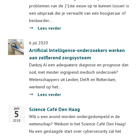
één
problemen van de 21ste eeuw op te kunnen lossen' is
voor
een uitspraak die je verwacht van een hoogleraar of
één
bestuurder…
over
Lees verder
18-
jarige
6 jul 2020
Artificial Intelligence-onderzoekers werken
Molecular
aan zelflerend zorgsysteem
Science
&
Dankzij AI een adequatere diagnose en prognose dan
Technology-
ooit, met minder ingrijpend medisch onderzoek?
afstudeerder
Wetenschappers uit Leiden, Delft en Rotterdam,
wil
werkend op het…
iets
over
Lees verder
betekenen
Artificial
juli
voor
Startdatum
Science Café Den Haag
Intelligence-
5
de
onderzoekers
Wilt u een avond worden ondergedompeld in de
2018
chemie
werken
wetenschap? Welkom in het Science Café Den Haag!
aan
Na een geslaagde start over cybersecurity zal het