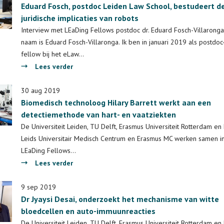
Eduard Fosch, postdoc Leiden Law School, bestudeert d
postdoc
juridische implicaties van robots
bij
Bionanoscience
Interview met LEaDing Fellows postdoc dr. Eduard Fosch-Villaronga 
TU
naam is Eduard Fosch-Villaronga. Ik ben in januari 2019 als postdoc
Delft,
fellow bij het eLaw…
bestudeert
over
Lees verder
de
Eduard
oorsprong
Fosch,
30 aug 2019
van
Biomedisch technoloog Hilary Barrett werkt aan een
postdoc
het
detectiemethode van hart- en vaatziekten
Leiden
leven
Law
De Universiteit Leiden, TU Delft, Erasmus Universiteit Rotterdam en
School,
Leids Universitair Medisch Centrum en Erasmus MC werken samen in
bestudeert
LEaDing Fellows…
de
over
Lees verder
juridische
Biomedisch
implicaties
technoloog
9 sep 2019
van
Dr Jyaysi Desai, onderzoekt het mechanisme van witte
Hilary
robots
bloedcellen en auto-immuunreacties
Barrett
werkt
De Universiteit Leiden, TU Delft, Erasmus Universiteit Rotterdam en