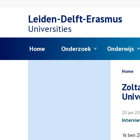
Overslaan
Leiden-Delft-Erasmus
en
Universities
naar
Menu
Home
Onderzoek
Onderwijs
de
inhoud
Kruim
Home
gaan
Zolt
Univ
20 jun 2
Intervi
‘Ik ben 