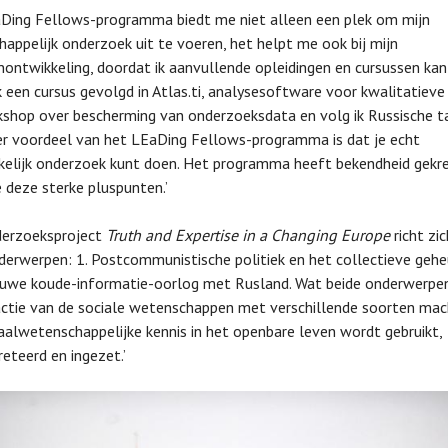
Ding Fellows-programma biedt me niet alleen een plek om mijn
appelijk onderzoek uit te voeren, het helpt me ook bij mijn
ontwikkeling, doordat ik aanvullende opleidingen en cursussen kan
k een cursus gevolgd in Atlas.ti, analysesoftware voor kwalitatieve
shop over bescherming van onderzoeksdata en volg ik Russische ta
r voordeel van het LEaDing Fellows-programma is dat je echt
elijk onderzoek kunt doen. Het programma heeft bekendheid gekr
deze sterke pluspunten.’
derzoeksproject
Truth and Expertise in a Changing Europe
richt zi
erwerpen: 1. Postcommunistische politiek en het collectieve geh
euwe koude-informatie-oorlog met Rusland. Wat beide onderwerpen 
actie van de sociale wetenschappen met verschillende soorten mac
aalwetenschappelijke kennis in het openbare leven wordt gebruikt,
reteerd en ingezet.’