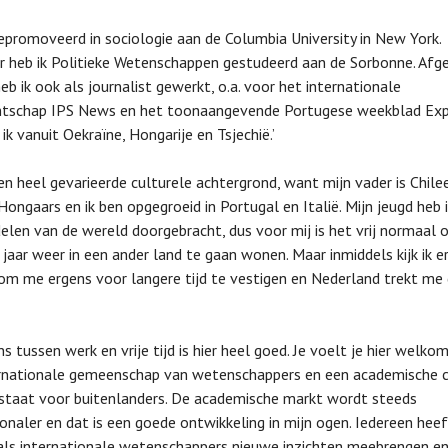
gepromoveerd in sociologie aan de Columbia University in New York.
 heb ik Politieke Wetenschappen gestudeerd aan de Sorbonne. Afg
heb ik ook als journalist gewerkt, o.a. voor het internationale
ntschap IPS News en het toonaangevende Portugese weekblad Exp
ik vanuit Oekraïne, Hongarije en Tsjechië.’
een heel gevarieerde culturele achtergrond, want mijn vader is Chile
ongaars en ik ben opgegroeid in Portugal en Italië. Mijn jeugd heb i
 delen van de wereld doorgebracht, dus voor mij is het vrij normaal
 jaar weer in een ander land te gaan wonen. Maar inmiddels kijk ik e
 om me ergens voor langere tijd te vestigen en Nederland trekt me 
s tussen werk en vrije tijd is hier heel goed. Je voelt je hier welkom.
rnationale gemeenschap van wetenschappers en een academische c
staat voor buitenlanders. De academische markt wordt steeds
ionaler en dat is een goede ontwikkeling in mijn ogen. Iedereen heef
 als internationale wetenschappers nieuwe inzichten meebrengen e