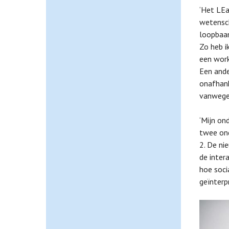
‘Het LEa
wetensch
loopbaan
Zo heb i
een work
Een ande
onafhank
vanwege 
‘Mijn on
twee ond
2. De ni
de inter
hoe soci
geïnterp