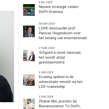
9 JUL 2019
Nieuwe strategie Leiden-
Delft-Erasmus
30 JUN 2019
LUMC-bestuurder prof.
Pancras Hogendoorn over
het belang van internationale
postdocs
27 JUN 2019
‘Erfgoed is nooit neutraal,
het wordt altijd
geïnterpreteerd.’
1 JUN 2019
Ervaring opdoen in de
universitaire wereld via het
LDE-traineeship
1 JUN 2018
Zhanar Abil, postdoc bij
Bionanoscience TU Delft,