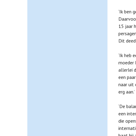
‘Ik ben 
Daarvoor
15 jaar 
persage
Dit deed 
‘Ik heb 
moeder H
allerlei
een paar
naar uit
erg aan.’
‘De balan
een inte
die open
internat
baat bij