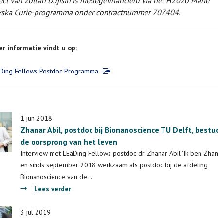
ect van Zoltan Dujisin is medegefinancierd via het H2020 Marie
ska Curie-programma onder contractnummer 707404.
r informatie vindt u op:
Ding Fellows Postdoc Programma
1 jun 2018
Zhanar Abil, postdoc bij Bionanoscience TU Delft, bestu
de oorsprong van het leven
Interview met LEaDing Fellows postdoc dr. Zhanar Abil ‘Ik ben Zhan
en sinds september 2018 werkzaam als postdoc bij de afdeling
Bionanoscience van de…
over
Lees verder
Zhanar
Abil,
3 jul 2019