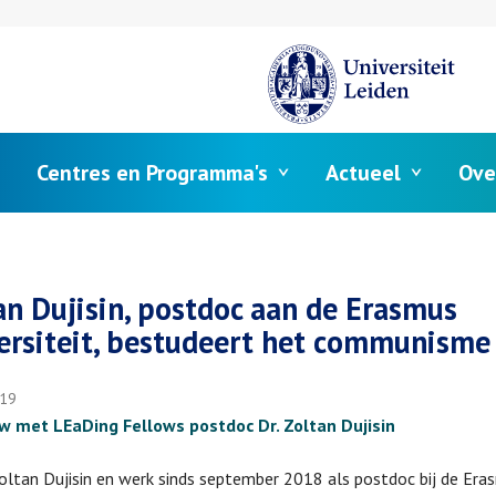
Centres en Programma's
Actueel
Ove
elpad
an Dujisin, postdoc aan de Erasmus
ersiteit, bestudeert het communisme
019
ew met LEaDing Fellows postdoc Dr. Zoltan Dujisin
Zoltan Dujisin en werk sinds september 2018 als postdoc bij de Era