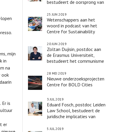
bestudeert de oorsprong van
het leven
25 JUN 2019
elopen
Wetenschappers aan het
woord in podcast van het
Centre for Sustainability
resso.
20 JUN 2019
Zoltan Dujisin, postdoc aan
ens, mijn
de Erasmus Universiteit,
k in
bestudeert het communisme
 om na
28 MEI 2019
r ook
Nieuwe onderzoeksprojecten
daarin
Centre for BOLD Cities
3 JUL 2019
 Er is
Eduard Fosch, postdoc Leiden
ultuur
Law School, bestudeert de
juridische implicaties van
robots
t er
5 JUL 2019
n nieuwe