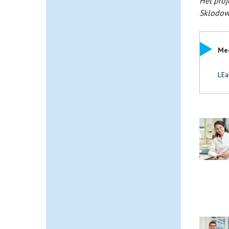
Het proj
Sklodow
Mee
LEa