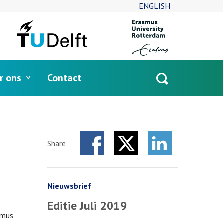
ENGLISH
r ons
Contact
Open
search
Share
Facebook
Twitter
LinkedIn
Nieuwsbrief
Editie Juli 2019
smus