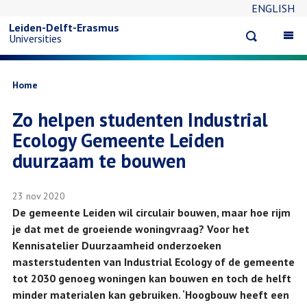
ENGLISH
Overslaan
Leiden-Delft-Erasmus
Open
Op
Universities
en
search
ma
na
naar
Kruimelpad
Home
Zo helpen studenten Industrial
de
Ecology Gemeente Leiden
inhoud
duurzaam te bouwen
gaan
23 nov 2020
De gemeente Leiden wil circulair bouwen, maar hoe rijm
je dat met de groeiende woningvraag? Voor het
Kennisatelier Duurzaamheid onderzoeken
masterstudenten van Industrial Ecology of de gemeente
tot 2030 genoeg woningen kan bouwen en toch de helft
minder materialen kan gebruiken. ‘Hoogbouw heeft een