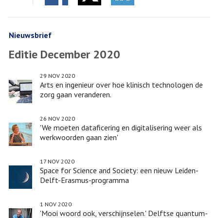
Facebook
Twitter
onderzoek
LinkedIn
naar
nieuwe
Nieuwsbrief
vormen
Editie December 2020
van
innovatie
29 NOV 2020
Arts en ingenieur over hoe klinisch technologen de
zorg gaan veranderen.
26 NOV 2020
'We moeten dataficering en digitalisering weer als
werkwoorden gaan zien'
17 NOV 2020
Space for Science and Society: een nieuw Leiden-
Delft-Erasmus-programma
1 NOV 2020
'Mooi woord ook, verschijnselen.' Delftse quantum-