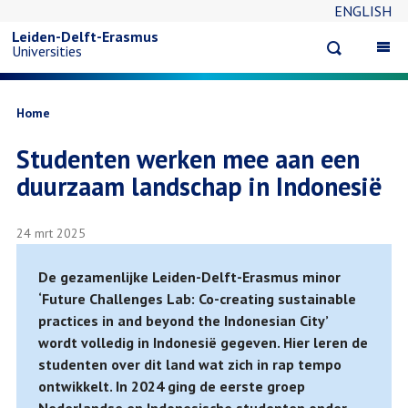
ENGLISH
Overslaan
Leiden-Delft-Erasmus
Open
Op
Universities
en
search
ma
na
naar
Kruimelpad
Home
Studenten werken mee aan een
de
duurzaam landschap in Indonesië
inhoud
24 mrt 2025
gaan
De gezamenlijke Leiden-Delft-Erasmus minor
‘Future Challenges Lab: Co-creating sustainable
practices in and beyond the Indonesian City’
wordt volledig in Indonesië gegeven. Hier leren de
studenten over dit land wat zich in rap tempo
ontwikkelt. In 2024 ging de eerste groep