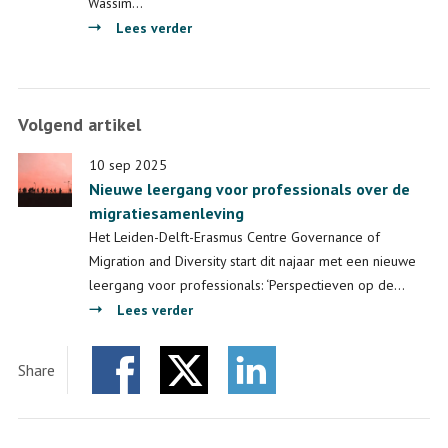
Wassim…
over
Lees verder
‘Ik
wilde
iets
Volgend artikel
doen
wat
10 sep 2025
echt
Nieuwe leergang voor professionals over de
impact
migratiesamenleving
heeft,
Het Leiden-Delft-Erasmus Centre Governance of
met
Migration and Diversity start dit najaar met een nieuwe
mensen
leergang voor professionals: ‘Perspectieven op de…
buiten
over
Lees verder
mijn
Nieuwe
eigen
leergang
studie’
Share
voor
Facebook
Twitter
professionals
LinkedIn
over