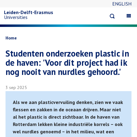
ENGLISH
Overslaan
Leiden-Delft-Erasmus
Open
Op
Universities
en
search
ma
na
naar
Kruimelpad
Home
Studenten onderzoeken plastic in
de
de haven: 'Voor dit project had ik
inhoud
nog nooit van nurdles gehoord.'
gaan
3 sep 2025
Als we aan plasticvervuiling denken, zien we vaak
flessen en zakken in de oceaan drijven. Maar niet
al het plastic is direct zichtbaar. In de haven van
Rotterdam lekken kleine industriële korrels – ook
wel nurdles genoemd – in het milieu, wat een