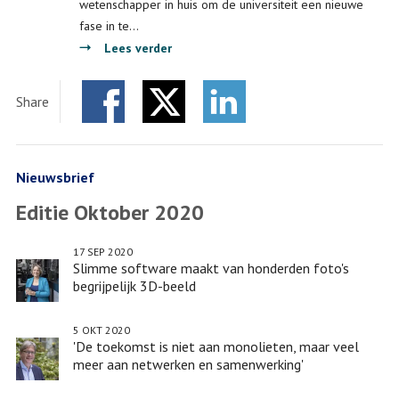
wetenschapper in huis om de universiteit een nieuwe
fase in te…
over
Lees verder
'De
toekomst
Share
is
Facebook
Twitter
niet
LinkedIn
aan
monolieten,
Nieuwsbrief
maar
Editie Oktober 2020
veel
meer
17 SEP 2020
aan
Slimme software maakt van honderden foto's
netwerken
begrijpelijk 3D-beeld
en
samenwerking'
5 OKT 2020
'De toekomst is niet aan monolieten, maar veel
meer aan netwerken en samenwerking'