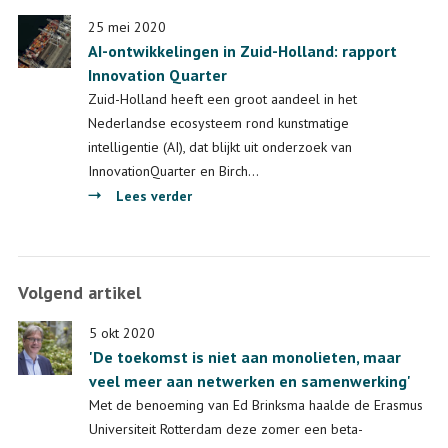
'AI
kan
25 mei 2020
AI-ontwikkelingen in Zuid-Holland: rapport
vonnissen
Innovation Quarter
voorspellen,
maar
Zuid-Holland heeft een groot aandeel in het
pas
Nederlandse ecosysteem rond kunstmatige
wel
intelligentie (AI), dat blijkt uit onderzoek van
op
InnovationQuarter en Birch…
voor
over
Lees verder
Kafka'
AI-
ontwikkelingen
in
Volgend artikel
Zuid-
Holland:
5 okt 2020
rapport
'De toekomst is niet aan monolieten, maar
Innovation
veel meer aan netwerken en samenwerking'
Quarter
Met de benoeming van Ed Brinksma haalde de Erasmus
Universiteit Rotterdam deze zomer een beta-