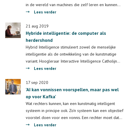
in de wereld van machines die zelf leren en kunnen…
over
Lees verder
Kunstmatige
Intelligentie
21 aug 2019
Hybride intelligentie: de computer als
floreert
herdershond
in
Leiden,
Hybrid Intelligence stimuleert zowel de menselijke
Delft
intelligentie als de ontwikkeling van de kunstmatige
en
variant. Hoogleraar Interactive Intelligence Catholijn…
Rotterdam
over
Lees verder
Hybride
intelligentie:
17 sep 2020
'AI kan vonnissen voorspellen, maar pas wel
de
op voor Kafka'
computer
als
Wat rechters kunnen, kan een kunstmatig intelligent
herdershond
systeem in principe ook. Zo'n systeem kan een objectief
voorstel doen voor een vonnis. Een rechter moet dat…
over
Lees verder