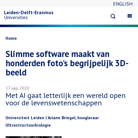
ENGLISH
Overslaan
Leiden-Delft-Erasmus
Open
Op
Universities
en
search
ma
na
naar
Kruimelpad
Home
Slimme software maakt van
de
honderden foto's begrijpelijk 3D-
inhoud
beeld
gaan
17 sep 2020
Met AI gaat letterlijk een wereld open
voor de levenswetenschappen
Universiteit Leiden | Ariane Briegel, hoogleraar
Ultrastructuurbiologie