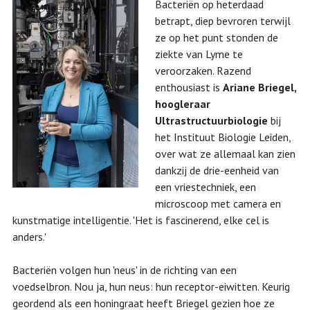
Bacteriën op heterdaad
betrapt, diep bevroren terwijl
ze op het punt stonden de
ziekte van Lyme te
veroorzaken. Razend
enthousiast is
Ariane Briegel,
hoogleraar
Ultrastructuurbiologie
bij
het Instituut Biologie Leiden,
over wat ze allemaal kan zien
dankzij de drie-eenheid van
een vriestechniek, een
microscoop met camera en
kunstmatige intelligentie. 'Het is fascinerend, elke cel is
anders.'
Bacteriën volgen hun 'neus' in de richting van een
voedselbron. Nou ja, hun neus: hun receptor-eiwitten. Keurig
geordend als een honingraat heeft Briegel gezien hoe ze