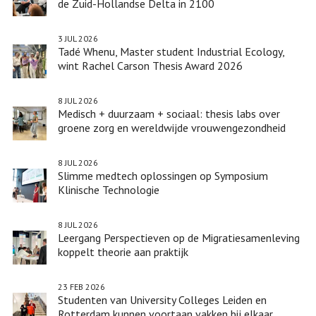
de Zuid-Hollandse Delta in 2100
3 JUL 2026
Tadé Whenu, Master student Industrial Ecology,
wint Rachel Carson Thesis Award 2026
8 JUL 2026
Medisch + duurzaam + sociaal: thesis labs over
groene zorg en wereldwijde vrouwengezondheid
8 JUL 2026
Slimme medtech oplossingen op Symposium
Klinische Technologie
8 JUL 2026
Leergang Perspectieven op de Migratiesamenleving
koppelt theorie aan praktijk
23 FEB 2026
Studenten van University Colleges Leiden en
Rotterdam kunnen voortaan vakken bij elkaar