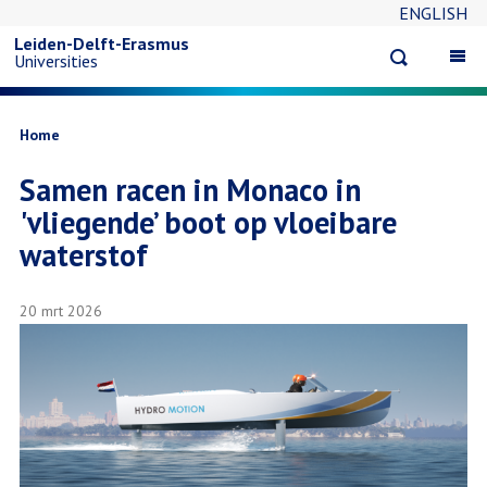
ENGLISH
Overslaan
Leiden-Delft-Erasmus
Open
Op
Universities
en
search
ma
na
naar
Kruimelpad
Home
Samen racen in Monaco in
de
'vliegende’ boot op vloeibare
inhoud
waterstof
gaan
20 mrt 2026