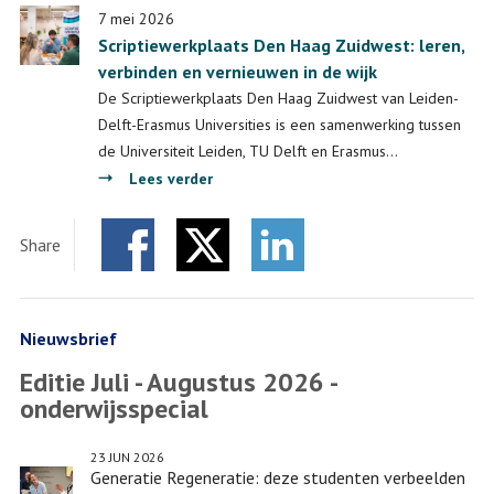
7 mei 2026
Scriptiewerkplaats Den Haag Zuidwest: leren,
verbinden en vernieuwen in de wijk
De Scriptiewerkplaats Den Haag Zuidwest van Leiden-
Delft-Erasmus Universities is een samenwerking tussen
de Universiteit Leiden, TU Delft en Erasmus…
over
Lees verder
Scriptiewerkplaats
Den
Share
Haag
Facebook
Twitter
Zuidwest:
LinkedIn
leren,
verbinden
Nieuwsbrief
en
Editie Juli - Augustus 2026 -
vernieuwen
onderwijsspecial
in
de
23 JUN 2026
wijk
Generatie Regeneratie: deze studenten verbeelden