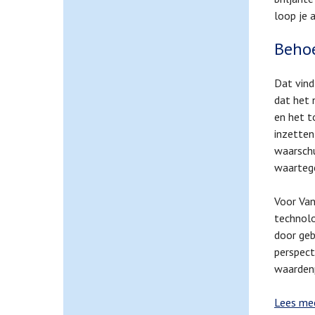
loop je a
Behoe
Dat vind
dat het 
en het t
inzetten
waarschu
waarteg
Voor Van
technolo
door gebr
perspect
waardenp
Lees me