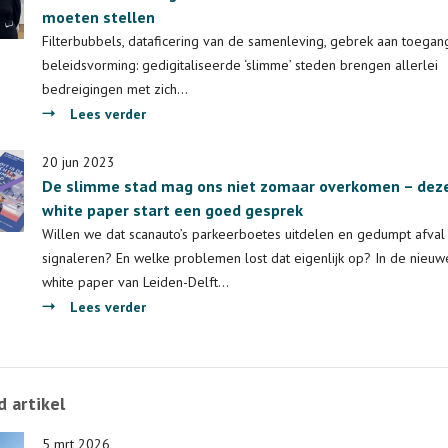
moeten stellen
Veenstra
bijzonder
Filterbubbels, dataficering van de samenleving, gebrek aan toegang
hoogleraar
beleidsvorming: gedigitaliseerde ‘slimme’ steden brengen allerlei
LDE
bedreigingen met zich…
Centre
over
Lees verder
for
10
BOLD
essentiële
20 jun 2023
Cities
De slimme stad mag ons niet zomaar overkomen – dez
vragen
white paper start een goed gesprek
die
elke
Willen we dat scanauto’s parkeerboetes uitdelen en gedumpt afval
slimme
signaleren? En welke problemen lost dat eigenlijk op? In de nieuw
stad
white paper van Leiden-Delft…
zichzelf
over
Lees verder
zou
De
moeten
slimme
stellen
stad
 artikel
mag
ons
5 mrt 2026