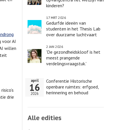
kinderen?
17 MRT 2026
Gedurfde ideeën van
studenten in het Thesis Lab
androng
over duurzame luchtvaart
 voor AI
2 JAN 2026
AI willen
'De gezondheidskloof is het
teit
meest prangende
verdelingsvraagstuk.'
Conferentie Historische
april
16
openbare ruimtes: erfgoed,
isico’s
herinnering en behoud
2026
tie drie
Alle edities