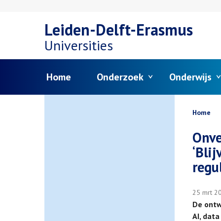
Overslaan
Leiden-Delft-Erasmus
en
Universities
naar
Menu
Home
Onderzoek
Onderwijs
de
inhoud
Kruim
Home
gaan
Onve
‘Bli
regu
25 mrt 2
De ontw
AI, dat