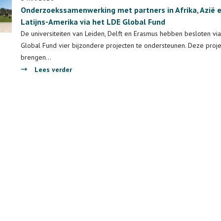
niet
Onderzoekssamenwerking met partners in Afrika, Azië 
zomaar
Latijns-Amerika via het LDE Global Fund
overkomen
De universiteiten van Leiden, Delft en Erasmus hebben besloten vi
–
Global Fund vier bijzondere projecten te ondersteunen. Deze proj
deze
brengen…
white
over
Lees verder
paper
Onderzoekssamenwerking
start
met
een
partners
goed
in
gesprek
Afrika,
Azië
en
Latijns-
Amerika
via
het
LDE