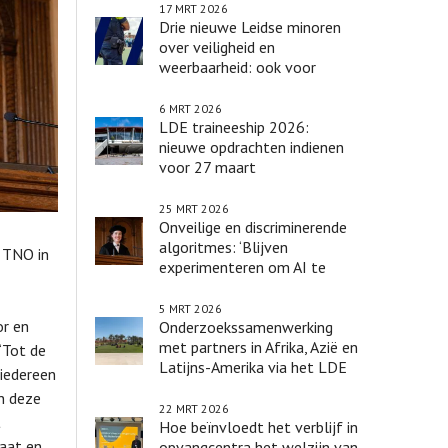
17 MRT 2026
Drie nieuwe Leidse minoren
over veiligheid en
weerbaarheid: ook voor
Delftse en Rotterdamse
studenten
6 MRT 2026
LDE traineeship 2026:
nieuwe opdrachten indienen
voor 27 maart
25 MRT 2026
Onveilige en discriminerende
algoritmes: ‘Blijven
r TNO in
experimenteren om AI te
kunnen reguleren’
5 MRT 2026
or en
Onderzoekssamenwerking
met partners in Afrika, Azië en
‘Tot de
Latijns-Amerika via het LDE
 iedereen
Global Fund
n deze
22 MRT 2026
t
Hoe beïnvloedt het verblijf in
laat en
opvangcentra het welzijn van