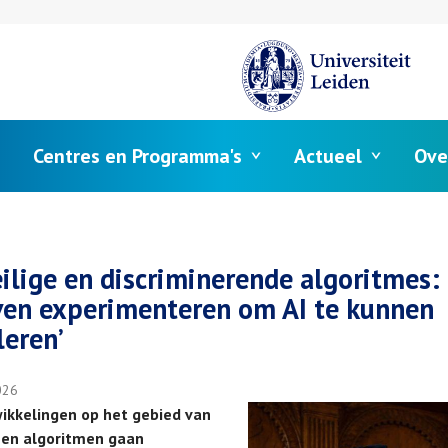
Centres en Programma's
Actueel
Ove
elpad
ilige en discriminerende algoritmes:
jven experimenteren om AI te kunnen
leren’
026
ikkelingen op het gebied van
a en algoritmen gaan