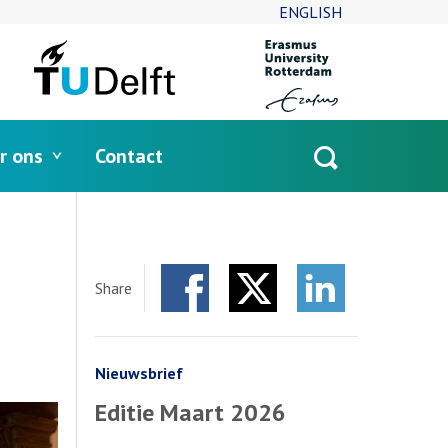
ENGLISH
r ons
Contact
Open
search
Share
Facebook
Twitter
LinkedIn
Nieuwsbrief
Editie Maart 2026