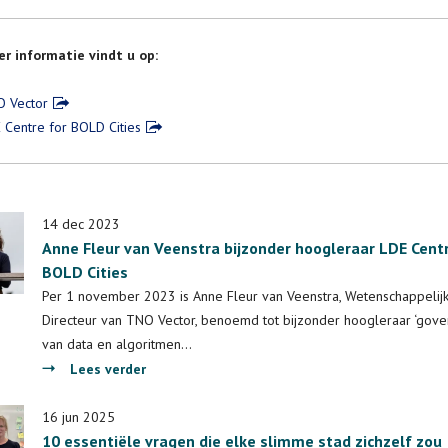
r informatie vindt u op:
 Vector
 Centre for BOLD Cities
14 dec 2023
Anne Fleur van Veenstra bijzonder hoogleraar LDE Centr
BOLD Cities
Per 1 november 2023 is Anne Fleur van Veenstra, Wetenschappelij
Directeur van TNO Vector, benoemd tot bijzonder hoogleraar ‘gov
van data en algoritmen…
over
Lees verder
Anne
Fleur
16 jun 2025
10 essentiële vragen die elke slimme stad zichzelf zou
van