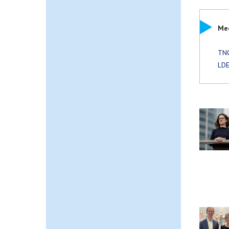
Mee
TNO
LDE