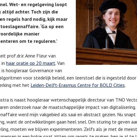
nel. Wet- en regelgeving loopt
k altijd achter. Toch zijn die
en regels hard nodig, kijk maar
 toeslagenaffaire. ‘Ga op een
oordelijke manier
enteren om te reguleren.’
it prof.dr.ir. Anne Fleur van
 in
haar oratie op 20 maart
. Van
 is hoogleraar Governance van
algoritmen voor stedelijk beleid, een leerstoel die is ingesteld doo
rking met het
Leiden-Delft-Erasmus Centre for BOLD Cities
.
stra is naast hoogleraar wetenschappelijk directeur van TNO Vect
jaren onderzoek naar de maatschappelijke impact van digitalisering. 
naffaire werd mijn vakgebied als saai en abstract gezien. Nu snapt
ng, want de ontwikkelingen gaan heel snel. Om sturing te geven aa
ling, moeten we blijven experimenteren. Zelfs als je met de mees
e mensen in een hokje gaat zitten om regels te maken, ben je al te 