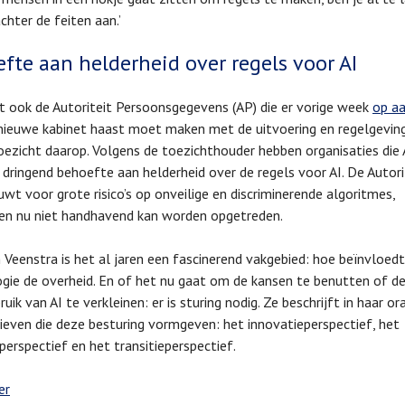
chter de feiten aan.’
fte aan helderheid over regels voor AI
t ook de Autoriteit Persoonsgegevens (AP) die er vorige week
op a
nieuwe kabinet haast moet maken met de uitvoering en regelgeving
oezicht daarop. Volgens de toezichthouder hebben organisaties die 
 dringend behoefte aan helderheid over de regels voor AI. De Autori
wt voor grote risico’s op onveilige en discriminerende algoritmes,
en nu niet handhavend kan worden opgetreden.
 Veenstra is het al jaren een fascinerend vakgebied: hoe beïnvloedt
gie de overheid. En of het nu gaat om de kansen te benutten of de r
uik van AI te verkleinen: er is sturing nodig. Ze beschrijft in haar ora
ieven die deze besturing vormgeven: het innovatieperspectief, het
erspectief en het transitieperspectief.
er