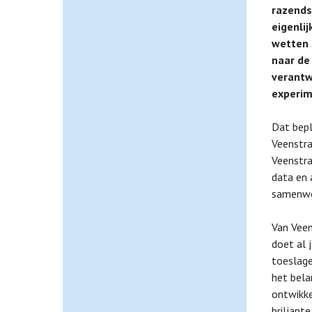
razends
eigenlij
wetten 
naar de
verantw
experim
Dat beple
Veenstra
Veenstra
data en 
samenwe
Van Veen
doet al 
toeslage
het bela
ontwikke
briljant