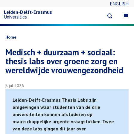
ENGLISH
Overslaan
Leiden-Delft-Erasmus
Open
Op
Universities
en
search
ma
na
naar
Kruimelpad
Home
Medisch + duurzaam + sociaal:
de
thesis labs over groene zorg en
inhoud
wereldwijde vrouwengezondheid
gaan
8 jul 2026
Leiden-Delft-Erasmus Thesis Labs zijn
omgevingen waar studenten van de drie
universiteiten kunnen afstuderen op
maatschappelijke urgente vraagstukken. Twee
van deze labs gingen dit jaar over