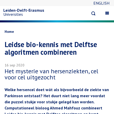
ENGLISH
Overslaan
Leiden-Delft-Erasmus
Open
Op
Universities
en
search
ma
na
naar
Kruimelpad
Home
Leidse bio-kennis met Delftse
de
algoritmen combineren
inhoud
16 sep 2020
gaan
Het mysterie van hersenziekten, cel
voor cel uitgezocht
Welke hersencel doet wát als bijvoorbeeld de ziekte van
Parkinson ontstaat? Het duurt niet lang meer voordat
die puzzel stukje voor stukje gelegd kan worden.
Computationeel bioloog Ahmed Mahfouz combineert