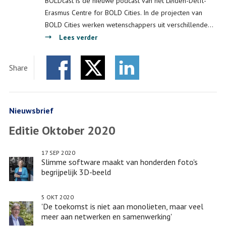
BOLDcast is de nieuwe podcast van het Leiden-Delft-
Erasmus Centre for BOLD Cities. In de projecten van
BOLD Cities werken wetenschappers uit verschillende…
over
Lees verder
PODCAST:
Centre
Share
for
Facebook
Twitter
BOLD
LinkedIn
Cities
over
Nieuwsbrief
data
Editie Oktober 2020
en
re-
17 SEP 2020
integratie
Slimme software maakt van honderden foto's
begrijpelijk 3D-beeld
5 OKT 2020
'De toekomst is niet aan monolieten, maar veel
meer aan netwerken en samenwerking'