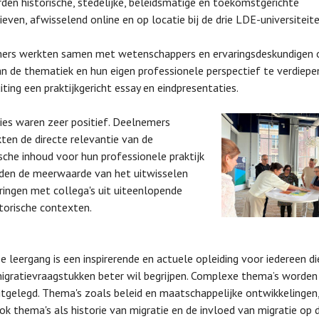
rden historische, stedelijke, beleidsmatige en toekomstgerichte
ieven, afwisselend online en op locatie bij de drie LDE-universiteit
ers werkten samen met wetenschappers en ervaringsdeskundigen
an de thematiek en hun eigen professionele perspectief te verdiepe
iting een praktijkgericht essay en eindpresentaties.
ies waren zeer positief. Deelnemers
ten de directe relevantie van de
che inhoud voor hun professionele praktijk
den de meerwaarde van het uitwisselen
ringen met collega's uit uiteenlopende
torische contexten.
e leergang is een inspirerende en actuele opleiding voor iedereen di
igratievraagstukken beter wil begrijpen. Complexe thema’s worden
itgelegd. Thema's zoals beleid en maatschappelijke ontwikkelingen
ok thema's als historie van migratie en de invloed van migratie op 