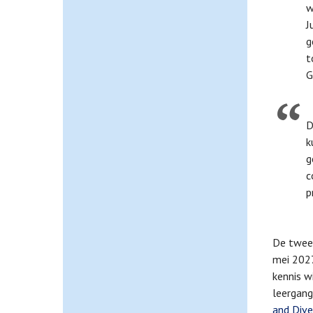
w
J
g
t
G
D
k
g
c
p
De tweed
mei 2027
kennis w
leergan
and Dive