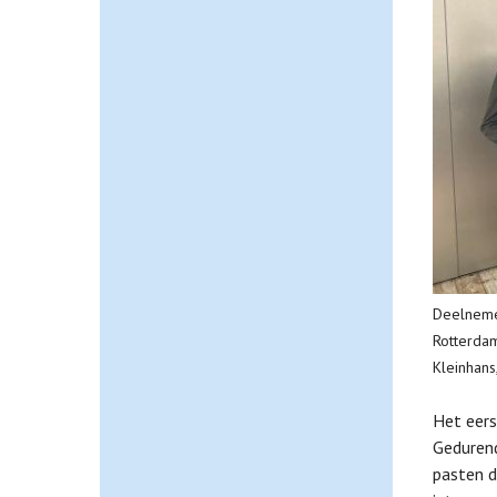
Deelnemer
Rotterdam
Kleinhans
Het eers
Gedurend
pasten d