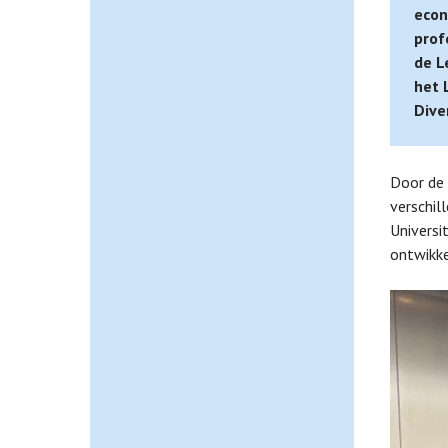
econ
prof
de L
het 
Dive
Door de 
verschil
Universi
ontwikke