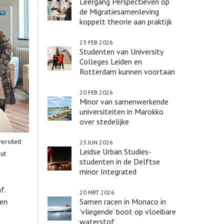
Leergang Perspectieven op
de Migratiesamenleving
koppelt theorie aan praktijk
23 FEB 2026
Studenten van University
Colleges Leiden en
Rotterdam kunnen voortaan
vakken bij elkaar volgen
20 FEB 2026
Minor van samenwerkende
universiteiten in Marokko
over stedelijke
transformaties
rsiteit
23 JUN 2026
Leidse Urban Studies-
ut
studenten in de Delftse
minor Integrated
Infrastructure Design
f.
20 MRT 2026
 en
Samen racen in Monaco in
'vliegende’ boot op vloeibare
waterstof