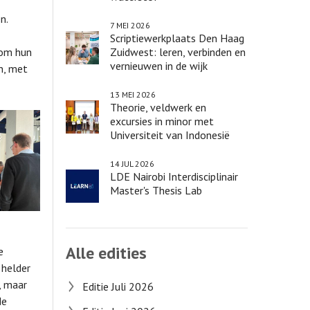
en.
7 MEI 2026
Scriptiewerkplaats Den Haag
 om hun
Zuidwest: leren, verbinden en
vernieuwen in de wijk
n, met
13 MEI 2026
Theorie, veldwerk en
excursies in minor met
Universiteit van Indonesië
14 JUL 2026
LDE Nairobi Interdisciplinair
Master's Thesis Lab
Alle edities
e
 helder
, maar
Editie Juli 2026
de