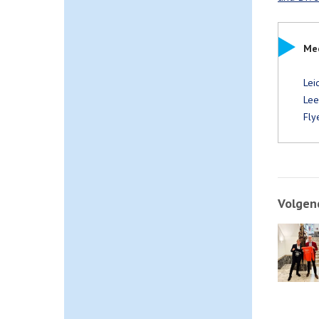
Mee
Lei
Lee
Fly
Volgend