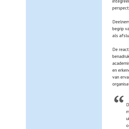
integree
perspect
Deelnem
begrip v
als afslu
De react
benadruk
academis
en erken
van erva
organisa
D
m
u
o