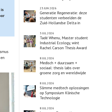
23 JUN 2026
is
Generatie Regeneratie: deze
oor
studenten verbeelden de
Zuid-Hollandse Delta in
2100
3 JUL 2026
Tadé Whenu, Master student
Industrial Ecology, wint
Rachel Carson Thesis Award
asmus
2026
 en
8 JUL 2026
Medisch + duurzaam +
sociaal: thesis labs over
groene zorg en wereldwijde
vrouwengezondheid
8 JUL 2026
Slimme medtech oplossingen
op Symposium Klinische
Technologie
8 JUL 2026