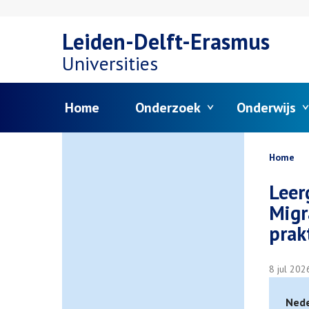
Overslaan
Leiden-Delft-Erasmus
en
Universities
naar
Menu
Home
Onderzoek
Onderwijs
de
inhoud
Kruim
Home
gaan
Leer
Migr
prak
8 jul 202
Nede