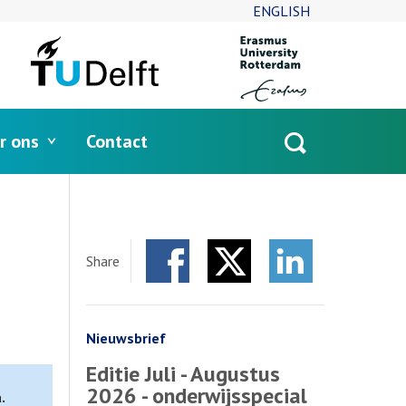
ENGLISH
r ons
Contact
Open
search
Share
Facebook
Twitter
LinkedIn
Nieuwsbrief
Editie Juli - Augustus
2026 - onderwijsspecial
.