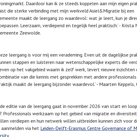
oningmarkt. Daardoor kan ik ze steeds koppelen aan mijn eigen prak
uist die sterke verbinding met mijn werkveld Asiel&Migratie bij een
emeente maakt de leergang zo waardevol: wat je leert, kun je dire
oepassen. Leerzaam, verdiepend en tegelijk heel praktisch.’ - Krista 
emeente Zeewolde.
eze leergang is voor mij een verademing. Even uit de dagelijkse prak
unnen stappen en luisteren naar wetenschappelijke experts die verd
even op het vakgebied waarin ik zelf werk, levert nieuwe inzichten 
ombinatie van die kennis met gesprekken met andere professionals 
raktijk maakt de leergang bijzonder waardevol.’ - Maarten Keppels,
e editie van de leergang gaat in november 2026 van start en loop
. Professionals werkzaam op het gebied van migratie en diversiteit
illen verdiepen en hun netwerk willen uitbreiden kunnen zich voor d
g aanmelden via het
Leiden-Delft-Erasmus Centre Governance of M
rsity
.