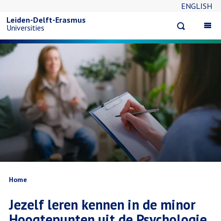
ENGLISH
Overslaan
Leiden-Delft-Erasmus
Open
Op
Universities
en
search
ma
na
naar
de
inhoud
gaan
Kruimelpad
Home
Jezelf leren kennen in de minor
Hoogtepunten uit de Psychologie