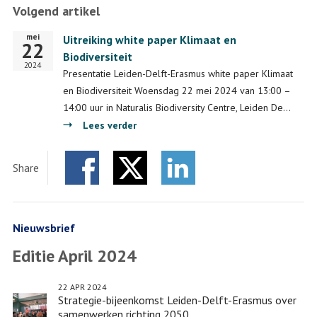
Volgend artikel
Erasmus
minoren:
mei
Startdatum
Uitreiking white paper Klimaat en
Art
22
Biodiversiteit
Crime,
2024
Presentatie Leiden-Delft-Erasmus white paper Klimaat
Biomedical
en Biodiversiteit Woensdag 22 mei 2024 van 13:00 –
Breakthroughs
14:00 uur in Naturalis Biodiversity Centre, Leiden De…
en
over
Lees verder
Healthy
Uitreiking
Society
white
Share
paper
Facebook
Twitter
Klimaat
LinkedIn
en
Biodiversiteit
Nieuwsbrief
Editie April 2024
22 APR 2024
Strategie-bijeenkomst Leiden-Delft-Erasmus over
samenwerken richting 2050