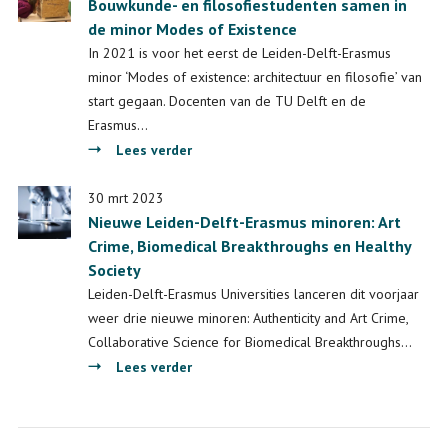
Bouwkunde- en filosofiestudenten samen in
12500
de minor Modes of Existence
studenten
kiezen
In 2021 is voor het eerst de Leiden-Delft-Erasmus
voortaan
minor ‘Modes of existence: architectuur en filosofie’ van
drempelloos
start gegaan. Docenten van de TU Delft en de
uit
Erasmus…
200
over
Lees verder
minoren
Bouwkunde-
bij
en
30 mrt 2023
de
Nieuwe Leiden-Delft-Erasmus minoren: Art
filosofiestudenten
Leiden-
Crime, Biomedical Breakthroughs en Healthy
samen
Delft-
Society
in
Erasmus
de
Leiden-Delft-Erasmus Universities lanceren dit voorjaar
universiteiten
minor
weer drie nieuwe minoren: Authenticity and Art Crime,
Modes
Collaborative Science for Biomedical Breakthroughs…
of
over
Lees verder
Existence
Nieuwe
Leiden-
Delft-