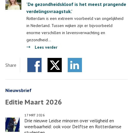
'De gezondheidskloof is het meest prangende
verdelingsvraagstuk.'
Rotterdam is een extreem voorbeeld van ongelijkheid
in Nederland. Tussen wijken zijn er bijvoorbeeld
enorme verschillen in levensverwachting en
gezondheid…
over
Lees verder
'De
gezondheidskloof
Share
is
Facebook
Twitter
het
LinkedIn
meest
prangende
Nieuwsbrief
verdelingsvraagstuk.'
Editie Maart 2026
17 MRT 2026
Drie nieuwe Leidse minoren over veiligheid en
weerbaarheid: ook voor Delftse en Rotterdamse
studenten