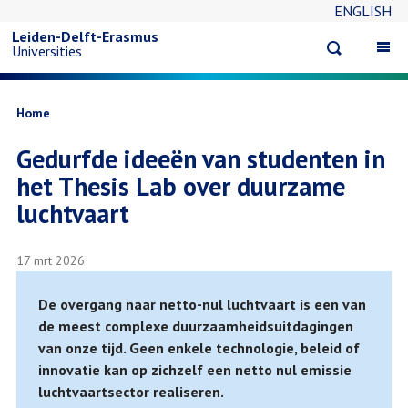
ENGLISH
Overslaan
Leiden-Delft-Erasmus
Open
Op
Universities
en
search
ma
na
naar
Kruimelpad
Home
Gedurfde ideeën van studenten in
de
het Thesis Lab over duurzame
inhoud
luchtvaart
gaan
17 mrt 2026
De overgang naar netto-nul luchtvaart is een van
de meest complexe duurzaamheidsuitdagingen
van onze tijd. Geen enkele technologie, beleid of
innovatie kan op zichzelf een netto nul emissie
luchtvaartsector realiseren.