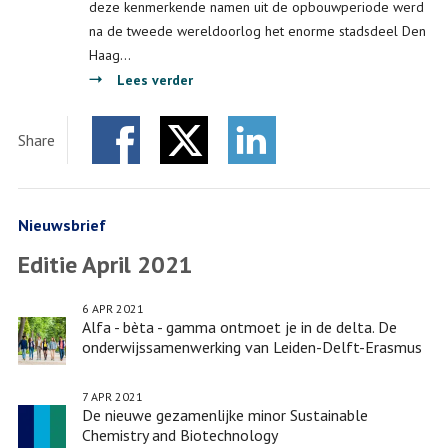
deze kenmerkende namen uit de opbouwperiode werd
na de tweede wereldoorlog het enorme stadsdeel Den
Haag…
over
Lees verder
Studenten
aan
Share
de
Facebook
Twitter
slag
LinkedIn
in
Leiden-
Nieuwsbrief
Delft-
Editie April 2021
Erasmus
Scriptiewerkplaats
6 APR 2021
Den
Alfa - bèta - gamma ontmoet je in de delta. De
Haag
onderwijssamenwerking van Leiden-Delft-Erasmus
Zuidwest
7 APR 2021
De nieuwe gezamenlijke minor Sustainable
Chemistry and Biotechnology