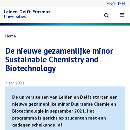
ENGLISH
Overslaan
Leiden-Delft-Erasmus
Open
Op
Universities
en
search
ma
na
naar
Kruimelpad
Home
De nieuwe gezamenlijke minor
de
Sustainable Chemistry and
inhoud
Biotechnology
gaan
7 apr 2021
De universiteiten van Leiden en Delft starten een
nieuwe gezamenlijke minor Duurzame Chemie en
Biotechnologie in september 2021. Het
programma is gericht op studenten met een
gedegen scheikunde- of