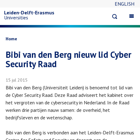
ENGLISH
Overslaan
Leiden-Delft-Erasmus
Open
Op
Universities
en
search
ma
na
naar
Kruimelpad
Home
Bibi van den Berg nieuw lid Cyber
de
Security Raad
inhoud
15 jul 2015
gaan
Bibi van den Berg (Universiteit Leiden) is benoemd tot lid van
de Cyber Security Raad. Deze Raad adviseert het kabinet over
het vergroten van de cybersecurity in Nederland. In de Raad
werken drie partijen nauw samen: de overheid, het
bedrijfsleven en de wetenschap.
Bibi van den Berg is verbonden aan het Leiden-Delft-Erasmus