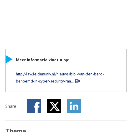
Meer informatie vindt u op:
http://law.leidenuniv.nl/nieuws/bibi-van-den-berg-
benoemd-in-cyber-security-raa…
Share
Facebook
Twitter
LinkedIn
Theme