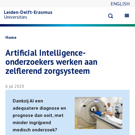
ENGLISH
Overslaan
Leiden-Delft-Erasmus
Open
Op
Universities
en
search
ma
na
naar
Kruimelpad
Home
Artificial Intelligence-
de
onderzoekers werken aan
inhoud
zelflerend zorgsysteem
gaan
6 jul 2020
Dankzij AI een
adequatere diagnose en
prognose dan ooit, met
minder ingrijpend
medisch onderzoek?