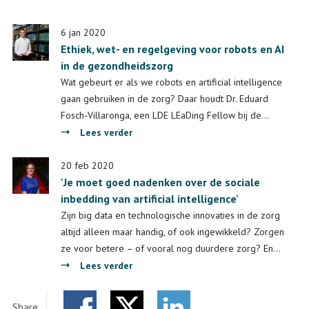
6 jan 2020
Ethiek, wet- en regelgeving voor robots en AI
in de gezondheidszorg
Wat gebeurt er als we robots en artificial intelligence
gaan gebruiken in de zorg? Daar houdt Dr. Eduard
Fosch-Villaronga, een LDE LEaDing Fellow bij de…
over
Lees verder
Ethiek,
wet-
20 feb 2020
'Je moet goed nadenken over de sociale
en
inbedding van artificial intelligence'
regelgeving
voor
Zijn big data en technologische innovaties in de zorg
robots
altijd alleen maar handig, of ook ingewikkeld? Zorgen
en
ze voor betere – of vooral nog duurdere zorg? En…
AI
over
Lees verder
in
'Je
de
moet
Share