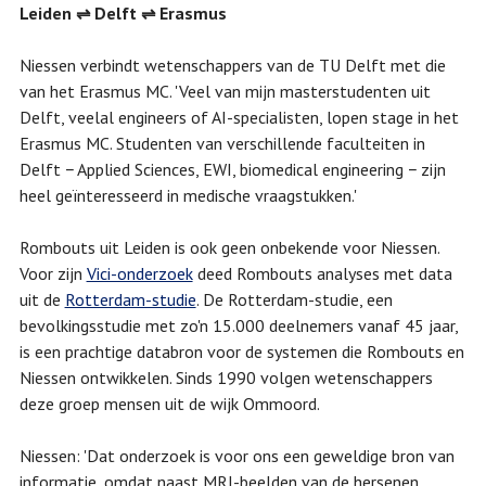
Leiden ⇌ Delft ⇌ Erasmus
Niessen verbindt wetenschappers van de TU Delft met die
van het Erasmus MC. 'Veel van mijn masterstudenten uit
Delft, veelal engineers of AI-specialisten, lopen stage in het
Erasmus MC. Studenten van verschillende faculteiten in
Delft − Applied Sciences, EWI, biomedical engineering − zijn
heel geïnteresseerd in medische vraagstukken.'
Rombouts uit Leiden is ook geen onbekende voor Niessen.
Voor zijn
Vici-onderzoek
deed Rombouts analyses met data
uit de
Rotterdam-studie
. De Rotterdam-studie, een
bevolkingsstudie met zo'n 15.000 deelnemers vanaf 45 jaar,
is een prachtige databron voor de systemen die Rombouts en
Niessen ontwikkelen. Sinds 1990 volgen wetenschappers
deze groep mensen uit de wijk Ommoord.
Niessen: 'Dat onderzoek is voor ons een geweldige bron van
informatie, omdat naast MRI-beelden van de hersenen