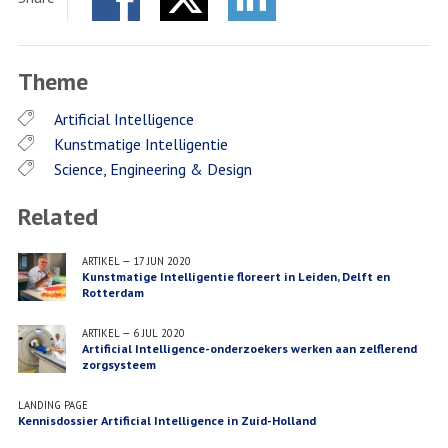
gezondheidszorg
goed
Facebook
Twitter
nadenken
LinkedIn
over
Theme
de
sociale
Artificial Intelligence
inbedding
Kunstmatige Intelligentie
van
Science, Engineering & Design
artificial
intelligence'
Related
ARTIKEL
—
17 JUN 2020
Kunstmatige Intelligentie floreert in Leiden, Delft en
Rotterdam
ARTIKEL
—
6 JUL 2020
Artificial Intelligence-onderzoekers werken aan zelflerend
zorgsysteem
LANDING PAGE
Kennisdossier Artificial Intelligence in Zuid-Holland