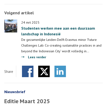
Volgend artikel
24 mrt 2025
Studenten werken mee aan een duurzaam
landschap in Indonesië
De gezamenlijke Leiden-Delft-Erasmus minor ‘Future
Challenges Lab: Co-creating sustainable practices in and
beyond the Indonesian City’ wordt volledig in…
over
Lees verder
Studenten
werken
Share
mee
Facebook
Twitter
aan
LinkedIn
een
duurzaam
Nieuwsbrief
landschap
Editie Maart 2025
in