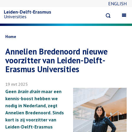
ENGLISH
Overslaan
Leiden-Delft-Erasmus
Open
Op
Universities
en
search
ma
na
naar
Kruimelpad
Home
Annelien Bredenoord nieuwe
de
voorzitter van Leiden-Delft-
inhoud
Erasmus Universities
gaan
19 mrt 2025
Geen
brain drain
maar een
kennis-boost hebben we
nodig in Nederland, zegt
Annelien Bredenoord. Sinds
kort is zij voorzitter van
Leiden-Delft-Erasmus