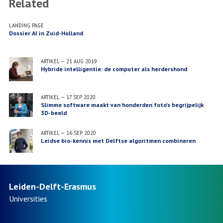
Related
LANDING PAGE
Dossier AI in Zuid-Holland
ARTIKEL
—
21 AUG 2019
Hybride intelligentie: de computer als herdershond
ARTIKEL
—
17 SEP 2020
Slimme software maakt van honderden foto's begrijpelijk
3D-beeld
ARTIKEL
—
16 SEP 2020
Leidse bio-kennis met Delftse algoritmen combineren
Leiden-Delft-Erasmus
Universities