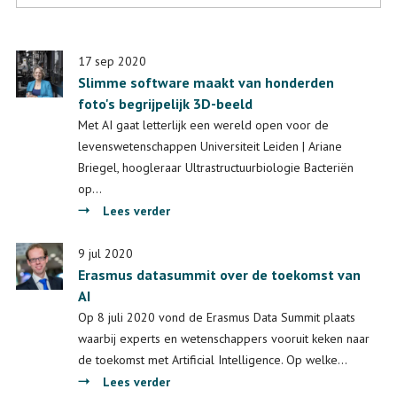
17 sep 2020
Slimme software maakt van honderden
foto's begrijpelijk 3D-beeld
Met AI gaat letterlijk een wereld open voor de
levenswetenschappen Universiteit Leiden | Ariane
Briegel, hoogleraar Ultrastructuurbiologie Bacteriën
op…
over
Lees verder
Slimme
software
9 jul 2020
Erasmus datasummit over de toekomst van
maakt
AI
van
honderden
Op 8 juli 2020 vond de Erasmus Data Summit plaats
foto's
waarbij experts en wetenschappers vooruit keken naar
begrijpelijk
de toekomst met Artificial Intelligence. Op welke…
3D-
over
Lees verder