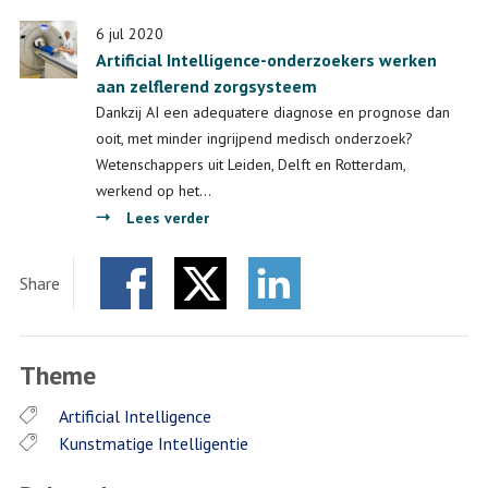
beeld
Erasmus
datasummit
6 jul 2020
Artificial Intelligence-onderzoekers werken
over
aan zelflerend zorgsysteem
de
toekomst
Dankzij AI een adequatere diagnose en prognose dan
van
ooit, met minder ingrijpend medisch onderzoek?
AI
Wetenschappers uit Leiden, Delft en Rotterdam,
werkend op het…
over
Lees verder
Artificial
Intelligence-
Share
onderzoekers
Facebook
Twitter
werken
LinkedIn
aan
Theme
zelflerend
zorgsysteem
Artificial Intelligence
Kunstmatige Intelligentie